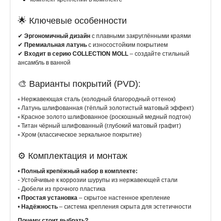
🌟
Ключевые особенности
✔
Эргономичный дизайн
с плавными закруглёнными краями
✔
Премиальная латунь
с износостойким покрытием
✔
Входит в серию COLLECTION MOLL
– создайте стильный
ансамбль в ванной
🎨
Варианты покрытий (PVD):
▫️ Нержавеющая сталь (холодный благородный оттенок)
▫️ Латунь шлифованная (тёплый золотистый матовый эффект)
▫️ Красное золото шлифованное (роскошный медный подтон)
▫️ Титан чёрный шлифованный (глубокий матовый графит)
▫️ Хром (классическое зеркальное покрытие)
⚙️
Комплектация и монтаж
•
Полный крепёжный набор в комплекте:
- Устойчивые к коррозии шурупы из нержавеющей стали
- Дюбели из прочного пластика
•
Простая установка
– скрытое настенное крепление
•
Надёжность
– система крепления скрыта для эстетичности
Почему стоит выбрать?