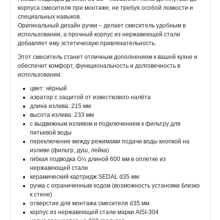
корпуса смесителя при монтаже, не требуя особой ловкости и
специальных навыков.
Оригинальный дизайн ручки – делает смеситель удобным в
использовании, а прочный корпус из нержавеющей стали
добавляет ему эстетическую привлекательность.
Этот смеситель станет отличным дополнением к вашей кухне и
обеспечит комфорт, функциональность и долговечность в
использовании.
цвет: чёрный
аэратор с защитой от известкового налёта
длина излива: 215 мм
высота излива: 233 мм
с выдвижным изливом и подключением к фильтру для
питьевой воды
переключение между режимами подачи воды кнопкой на
изливе (фильтр, душ, лейка)
гибкая подводка G½ длиной 600 мм в оплетке из
нержавеющей стали
керамический картридж SEDAL d35 мм
ручка с ограниченным ходом (возможность установки близко
к стене)
отверстие для монтажа смесителя d35 мм
корпус из нержавеющей стали марки AISI-304