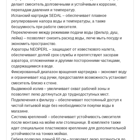
делает смеситель долговечными и устойчивым к коррозии,
перепадам давления и температур.
Испанский картридж SEDAL – обеспечивает плавное
регулирование напора воды и температуры, а также
бесшумность при работе смесителя.
Переключение между режимами подачи воды (фильтр, душ,
лейка) – позволяет снизить расход воды, легче мыть посуду и
экономить пространство.
Аэраторы NEOPERL – защищают от известкового налета,
обеспечивают долгий срок службы и препятствуют засорам
аэратора, отложениями и другими посторонними частицами,
содержащимися в воде.
Фиксированный диапазон вращения картриджа – экономит воду
и ограничивает ход ручки, предоставляя возможность установит
смеситель близко к стене.
Выдвижной излив – увеличивает охват рабочей зоны и
позволяет легко дотянуться до труднодоступных мест.
Подключения к фильтру – обеспечивает постоянный доступ к
чистой питьевой воде без необходимости покупки воды в
магазине.
Система креплений – обеспечивает устойчивость смесителя
после монтажа на мойке или столешнице. В комплекте также
идет специальное пластиковое крепление для дополнительной
устойчивости на тонких мойках.
Гибкая подводка длиной 60 см – позволяет легко дотянуться до