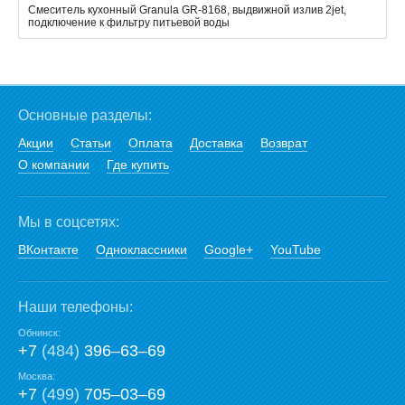
Смеситель кухонный Granula GR-8168, выдвижной излив 2jet,
подключение к фильтру питьевой воды
Основные разделы:
Акции
Статьи
Оплата
Доставка
Возврат
О компании
Где купить
Мы в соцсетях:
ВКонтакте
Одноклассники
Google+
YouTube
Наши телефоны:
Обнинск:
+7
(484)
396‒63‒69
Москва:
+7
(499)
705‒03‒69