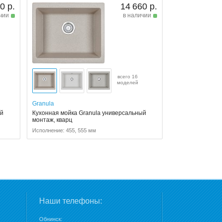
0 р.
14 660 р.
чии
в наличии
всего 16
моделей
Granula
ый
Кухонная мойка Granula универсальный
монтаж, кварц
Исполнение: 455, 555 мм
Наши телефоны:
Обнинск: