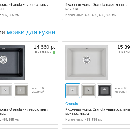
мойка Granula универсальный
Кухонная мойка Granula накладная, с
варц
крылом
 455, 555 мм
Исполнение: 600, 650, 655, 860 мм
ие
мойки для кухни
14 660 р.
15 39
в наличии
в нали
всего 16
всего 16
моделей
моделей
Granula
мойка Granula универсальный
Кухонная мойка Granula универсальн
варц
монтаж, кварц
 455, 555 мм
Исполнение: 455, 555 мм