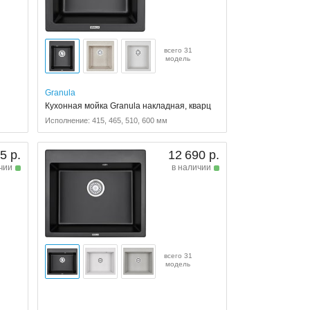
всего 31
модель
Granula
,
Кухонная мойка Granula накладная, кварц
Исполнение: 415, 465, 510, 600 мм
5 р.
12 690 р.
чии
в наличии
всего 31
модель