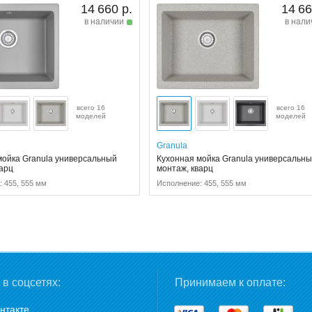
14 660 р.
14 66
в наличии
в нали
всего 16
всего 16
моделей
моделей
Granula
мойка Granula универсальный
Кухонная мойка Granula универсальн
варц
монтаж, кварц
 455, 555 мм
Исполнение: 455, 555 мм
в соцсетях:
Принимаем к оплате:
нтакте