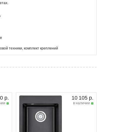
етах.
у
це
овой техники, комплект креплений
0 р.
10 105 р.
чии
в наличии