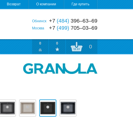
Возврат
О компании
Где купить
+7
(484)
396‒63‒69
Обнинск
+7
(499)
705‒03‒69
Москва
0
0
0