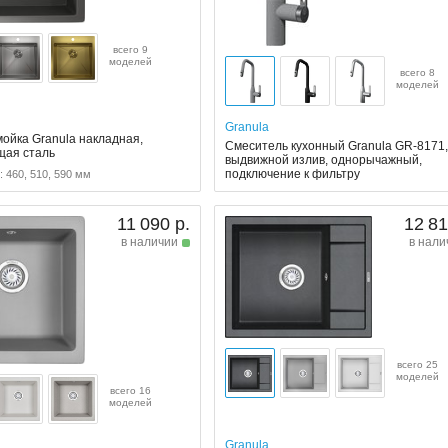
всего 9
моделей
всего 8
моделей
Granula
мойка Granula накладная,
Смеситель кухонный Granula GR-8171
щая сталь
выдвижной излив, однорычажный,
подключение к фильтру
 460, 510, 590 мм
11 090 р.
12 81
в наличии
в нали
всего 25
моделей
всего 16
моделей
Granula