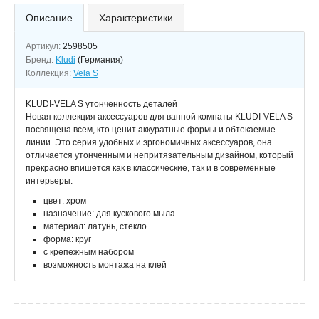
Описание
Характеристики
Артикул:
2598505
Бренд:
Kludi
(Германия)
Коллекция:
Vela S
KLUDI-VELA S утонченность деталей
Новая коллекция аксессуаров для ванной комнаты KLUDI-VELA S
посвящена всем, кто ценит аккуратные формы и обтекаемые
линии. Это серия удобных и эргономичных аксессуаров, она
отличается утонченным и непритязательным дизайном, который
прекрасно впишется как в классические, так и в современные
интерьеры.
цвет: хром
назначение: для кускового мыла
материал: латунь, стекло
форма: круг
с крепежным набором
возможность монтажа на клей