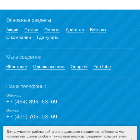
Основные разделы:
Акции
Статьи
Оплата
Доставка
Возврат
О компании
Где купить
Мы в соцсетях:
ВКонтакте
Одноклассники
Google+
YouTube
Наши телефоны:
Обнинск:
+7
(484)
396‒63‒69
Москва:
+7
(499)
705‒03‒69
E-mail:
Для улучшения работы сайта и его адаптации к вашим потребностям мы
используем файлы cookie и технологии анализа поведения пользователей,
mail@san-premium.ru