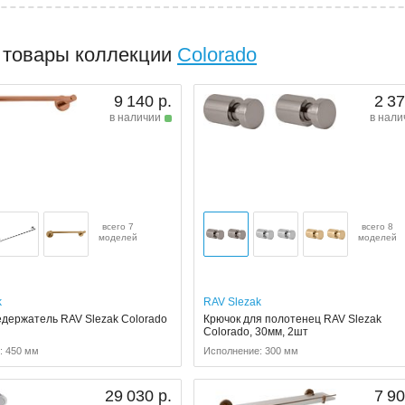
 товары коллекции
Colorado
9 140 р.
2 37
в наличии
в нали
всего 7
всего 8
моделей
моделей
k
RAV Slezak
держатель RAV Slezak Colorado
Крючок для полотенец RAV Slezak
Colorado, 30мм, 2шт
: 450 мм
Исполнение: 300 мм
29 030 р.
7 90