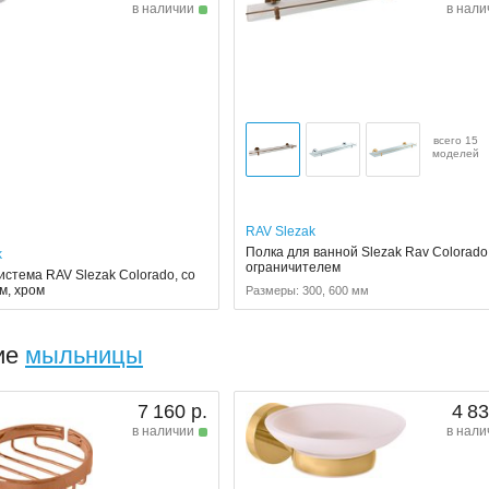
в наличии
в нали
всего 15
моделей
RAV Slezak
Полка для ванной Slezak Rav Colorado
k
ограничителем
стема RAV Slezak Colorado, со
м, хром
Размеры: 300, 600 мм
ие
мыльницы
7 160 р.
4 83
в наличии
в нали