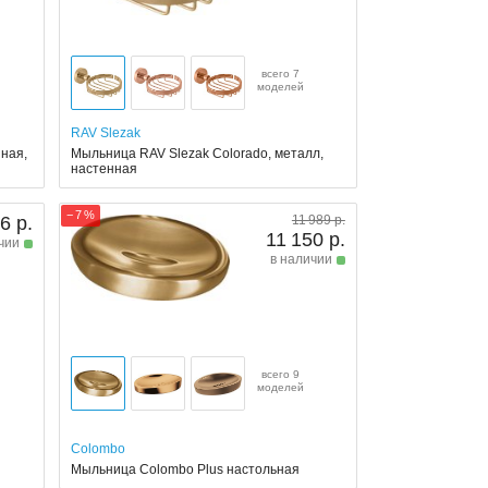
всего 7
моделей
RAV Slezak
ная,
Мыльница RAV Slezak Colorado, металл,
настенная
− 7 %
6 р.
11 989 р.
11 150 р.
чии
в наличии
всего 9
моделей
Colombo
Мыльница Colombo Plus настольная