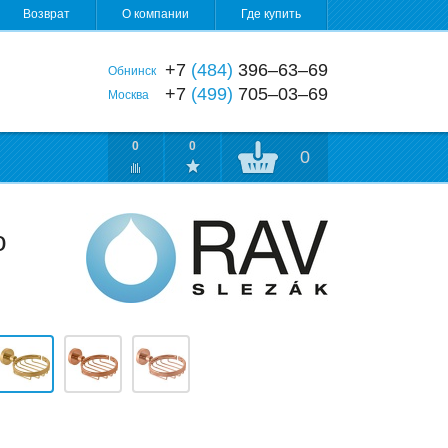
Возврат
О компании
Где купить
+7
(484)
396‒63‒69
Обнинск
+7
(499)
705‒03‒69
Москва
0
0
0
о