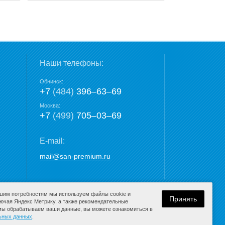
Наши телефоны:
Обнинск:
+7
(484)
396‒63‒69
Москва:
+7
(499)
705‒03‒69
E-mail:
mail@san-premium.ru
ашим потребностям мы используем файлы cookie и
Принять
лючая Яндекс Метрику, а также рекомендательные
 мы обрабатываем ваши данные, вы можете ознакомиться в
Разработка сайта:
льных данных
.
компания Media
K