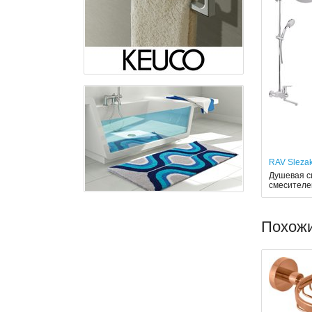
RAV Sleza
Душевая си
смесителе
Похож