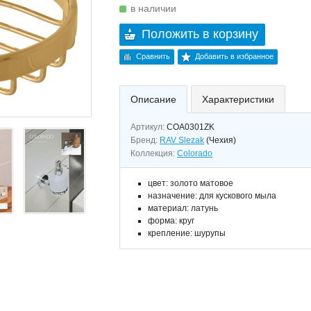
в наличии
Положить в корзину
Сравнить
Добавить в избранное
Описание
Характеристики
Артикул:
COA0301ZK
Бренд:
RAV Slezak
(Чехия)
Коллекция:
Colorado
цвет: золото матовое
назначение: для кускового мыла
материал: латунь
форма: круг
крепление: шурупы