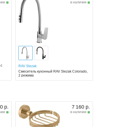
чии
в наличии
 с
RAV Slezak
Смеситель кухонный RAV Slezak Colorado,
2 режима
0 р.
7 160 р.
чии
в наличии