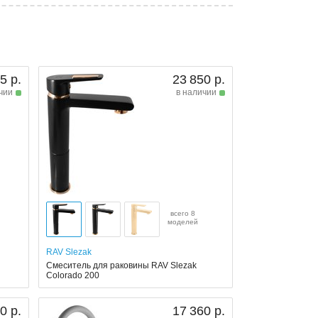
5 р.
23 850 р.
чии
в наличии
всего 8
моделей
RAV Slezak
Смеситель для раковины RAV Slezak
Colorado 200
0 р.
17 360 р.