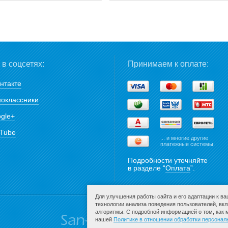
в соцсетях:
Принимаем к оплате:
нтакте
оклассники
gle+
Tube
... и многие другие
платежные системы.
Подробности уточняйте
в разделе “
Оплата
”.
Для улучшения работы сайта и его адаптации к в
технологии анализа поведения пользователей, вк
алгоритмы. С подробной информацией о том, как
нашей
Политике в отношении обработки персона