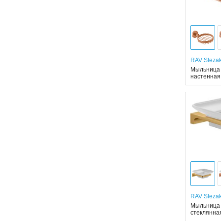
RAV Sleza
Мыльница 
настенная
RAV Sleza
Мыльница R
стеклянна