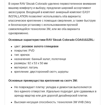
В серии RAV Slezak Colorado уделено первостепенное внимание
вашему комфорту и выбору, предлагая широкий ассортимент
аксессуаров. Входящий в комплект анкерный комплект EASY
INSTALLATION позволяет использовать оба варианта:
классическое крепление с помощью сверления, а также быструю
и безопасную установку с использованием прочной
самоклеящейся технологии 3M, или же оба варианта
одновременно.
Основные характеристики RAV Slezak Colorado COA0102ZRL:
цвет:
розовое золото глянцевое
покрытие: PVD
тип: крючок
назначение: банный халат, полотенце
размеры: 92 х 53 х 50 мм
материал: латунь
крепление: двусторонний скотч, шурупы
Основные преимущества крепления на скотч 3M:
Не повреждает плитку: укладка и демонтаж выполняются
без единого отверстия. Идеально подходит для сдаваемых в
аренду квартир или для дорогой дизайнерской плитки.
Высокая несущая способность: технология 3M VHB (Very