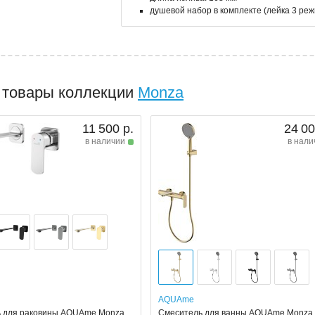
душевой набор в комплекте (лейка 3 реж
 товары коллекции
Monza
11 500 р.
24 00
в наличии
в нали
AQUAme
 для раковины AQUAme Monza,
Смеситель для ванны AQUAme Monza