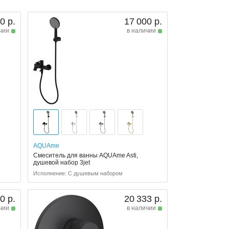
0 р.
17 000 р.
чии
в наличии
AQUAme
Смеситель для ванны AQUAme Asti,
душевой набор 3jet
Исполнение: С душевым набором
0 р.
20 333 р.
чии
в наличии