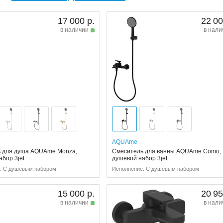
17 000 р.
22 00
в наличии
в нали
AQUAme
 для душа AQUAme Monza,
Смеситель для ванны AQUAme Como,
бор 3jet
душевой набор 3jet
: С душевым набором
Исполнение: С душевым набором
15 000 р.
20 95
в наличии
в нали