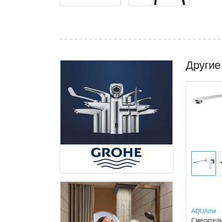
Другие
AQUAme
Смеситель