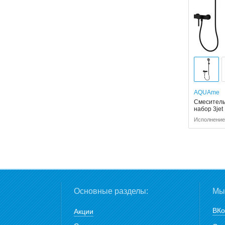
AQUAme
Смеситель
набор 3jet
Исполнение
Основные разделы:
Мы 
ВКо
Акции