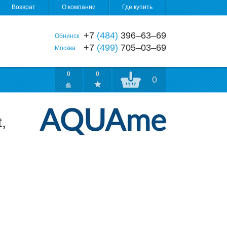
Возврат
О компании
Где купить
+7
(484)
396‒63‒69
Обнинск
+7
(499)
705‒03‒69
Москва
0
0
0
,