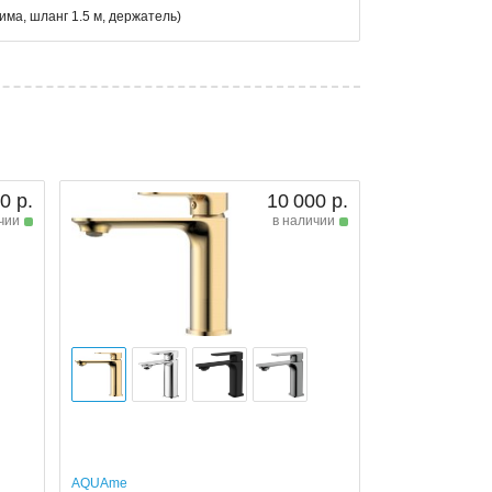
има, шланг 1.5 м, держатель)
0 р.
10 000 р.
чии
в наличии
AQUAme
,