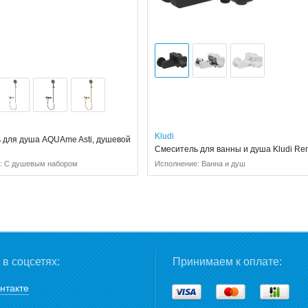
Kludi
 для душа AQUAme Asti, душевой
Смеситель для ванны и душа Kludi Re
: С душевым набором
Исполнение: Ванна и душ
в соцсетях:
Принимаем к оплате:
нтакте