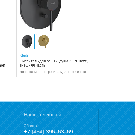
Kludi
Смеситель для ванны, душа Kludi Bozz,
non
внешняя часть
Исполнение: 1 потребитель, 2 потребителя
Наши телефоны:
Обнинск:
+7
(484)
396‒63‒69