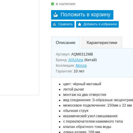
в наличии
Положить в корзину
Сравнить
Добавить в избранное
Описание
Характеристики
Артикул:
AQM6312MB
Бренд:
AQUAme
(Китай)
Коллекция:
Monza
Гарантия:
10 лет
цвет: чёрный матовый
литой рычаг
монтаж на два отверстия
вид соединения: S-образные эксцентрик
межосевое подключение: 150мм ± 22 мм
обычная струя
керамический узел смешивания
с переключателем нажимного типа
клапан обратного тока воды
длина излива: 168 мм