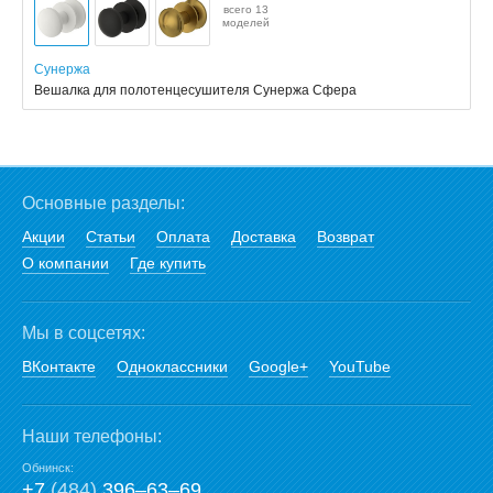
всего 13
моделей
Сунержа
Вешалка для полотенцесушителя Сунержа Сфера
Основные разделы:
Акции
Статьи
Оплата
Доставка
Возврат
О компании
Где купить
Мы в соцсетях:
ВКонтакте
Одноклассники
Google+
YouTube
Наши телефоны:
Обнинск:
+7
(484)
396‒63‒69