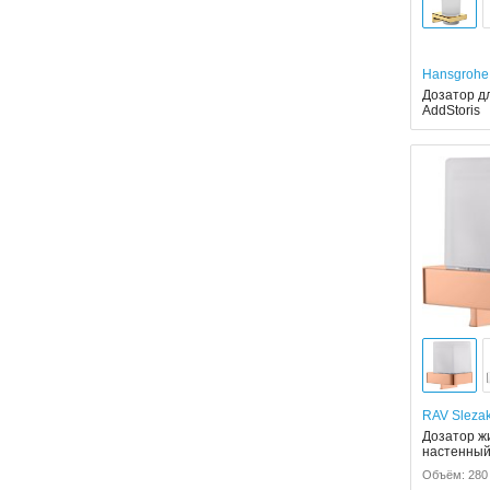
Hansgrohe
Дозатор д
AddStoris
RAV Sleza
Дозатор жи
настенный
Объём: 280