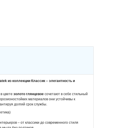
tek из коллекции Классик – элегантность и
 в цвете
золото глянцевое
сочетают в себе стильный
оррозионостойких материалов они устойчивы к
антируя долгий срок службы.
тетика)
терьеров – от классики до современного стиля
 мыла без подтеков