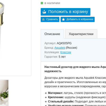
в наличии
Положить в корзину
Сравнить
Добавить в избранное
Описание
Характеристики
Артикул:
AQ4505PG
Бренд:
Aquatek
(Россия)
Коллекция:
Классик
Гарантия:
5 лет
Настенный дозатор для жидкого мыла Aqua
надежность
Дозаторы для жидкого мыла Aquatek Классик
дизайн и практичность. Изготовленные из к
коррозии и механическим повреждениям, гар
🔹
Материал:
латунь, стекло (прочность и эс
🔹
Крепление:
шурупы (надежная фиксация)
🔹
Стильный дизайн:
Подходит для любых ин
🔹
Удобство использования:
Плавная подача