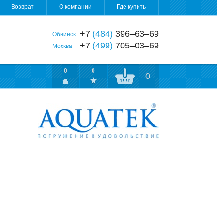
Возврат
О компании
Где купить
+7
(484)
396‒63‒69
Обнинск
+7
(499)
705‒03‒69
Москва
0
0
0