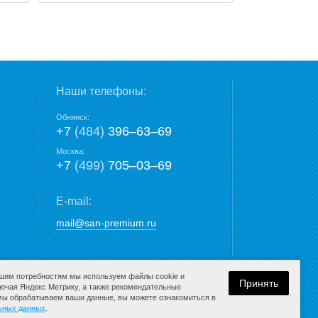
Наши телефоны:
Обнинск:
+7
(484)
396‒63‒69
Москва:
+7
(499)
705‒03‒69
E-mail:
mail@san-premium.ru
ашим потребностям мы используем файлы cookie и
Принять
лючая Яндекс Метрику, а также рекомендательные
 мы обрабатываем ваши данные, вы можете ознакомиться в
Разработка сайта:
льных данных
.
компания Media
K