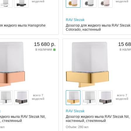
моделей
моделей
RAV Slezak
ля жидкого мыла Hansgrohe
Дозатор для жидкого мыла RAV Slezak
Colorado, настенный
15 680 р.
15 68
в наличии
в нали
всего 7
всего 7
моделей
моделей
k
RAV Slezak
дкого мыла RAV Slezak Nil,
Дозатор жидкого мыла RAV Slezak Nil,
, стеклянный
настенный, стеклянный
 мл
Объём: 280 мл