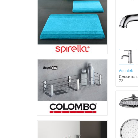
Aquatek
Смеситель
72