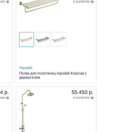
чии
в наличии
Aquatek
Полка для полотенец Aquatek Классик с
держателем
4 р.
55 450 р.
чии
в наличии