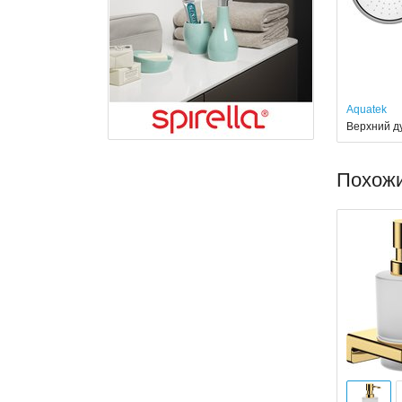
Aquatek
Верхний д
Похож