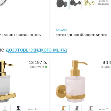
всего 6
моделей
Aquatek
уш Aquatek Классик 220, хром
Крючок одинарный Aquatek Классик
ие
дозаторы жидкого мыла
13 197 р.
9 14
в наличии
в нали
всего 6
всего 7