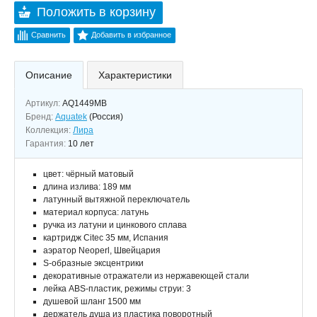
Положить в корзину
Сравнить
Добавить в избранное
Описание
Характеристики
Артикул:
AQ1449MB
Бренд:
Aquatek
(Россия)
Коллекция:
Лира
Гарантия:
10 лет
цвет: чёрный матовый
длина излива: 189 мм
латунный вытяжной переключатель
материал корпуса: латунь
ручка из латуни и цинкового сплава
картридж Citec 35 мм, Испания
аэратор Neoperl, Швейцария
S-образные эксцентрики
декоративные отражатели из нержавеющей стали
лейка ABS-пластик, режимы струи: 3
душевой шланг 1500 мм
держатель душа из пластика поворотный