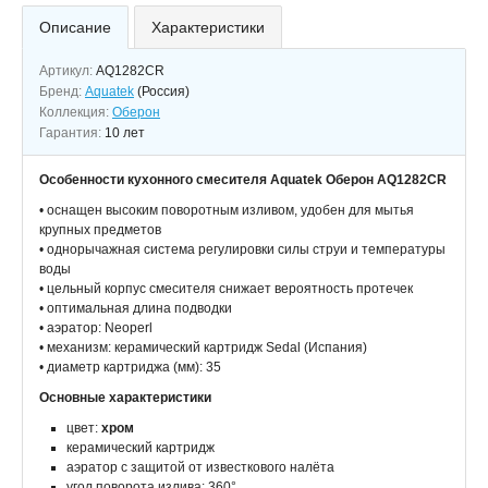
Описание
Характеристики
Артикул:
AQ1282CR
Бренд:
Aquatek
(Россия)
Коллекция:
Оберон
Гарантия:
10 лет
Особенности кухонного смесителя Aquatek Оберон AQ1282CR
• оснащен высоким поворотным изливом, удобен для мытья
крупных предметов
• однорычажная система регулировки силы струи и температуры
воды
• цельный корпус смесителя снижает вероятность протечек
• оптимальная длина подводки
• аэратор: Neoperl
• механизм: керамический картридж Sedal (Испания)
• диаметр картриджа (мм): 35
Основные характеристики
цвет:
хром
керамический картридж
аэратор с защитой от известкового налёта
угол поворота излива: 360°