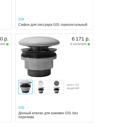
GSI
Cифон для писсуара GSI, горизонтальный
0 р.
6 171 р.
чии
в наличии
всего 10
моделей
GSI
Донный клапан для раковин GSI, без
перелива