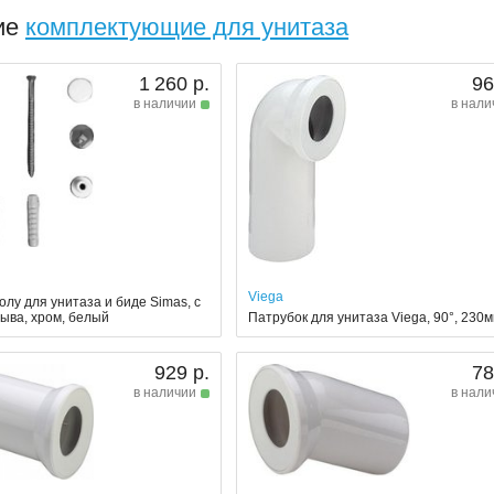
ие
комплектующие для унитаза
1 260 р.
96
в наличии
в нали
Viega
олу для унитаза и биде Simas, с
мыва, хром, белый
Патрубок для унитаза Viega, 90°, 230
929 р.
78
в наличии
в нали