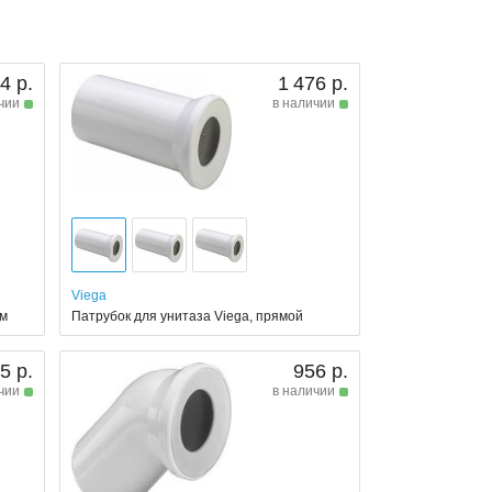
4 р.
1 476 р.
чии
в наличии
Viega
мм
Патрубок для унитаза Viega, прямой
5 р.
956 р.
чии
в наличии