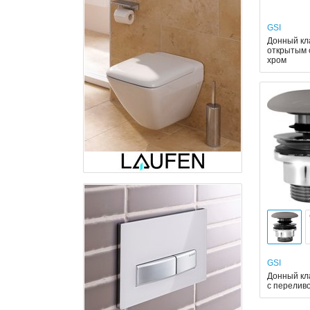
GSI
Донный кл
открытым 
хром
GSI
Донный кл
с перелив