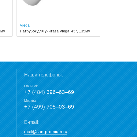
Viega
0мм
Патрубок для унитаза Viega, 45°, 135мм
Наши телефоны:
Обнинск:
+7
(484)
396‒63‒69
Москва:
+7
(499)
705‒03‒69
E-mail:
mail@san-premium.ru