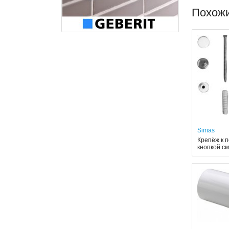
Похож
Simas
Крепёж к п
кнопкой с