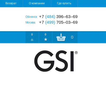
Возврат
О компании
Где купить
+7
(484)
396‒63‒69
Обнинск
+7
(499)
705‒03‒69
Москва
0
0
0