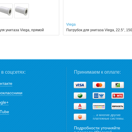
Viega
для унитаза Viega, прямой
Патрубок для унитаза Viega, 22.5°, 15
в соцсетях:
Принимаем к оплате:
нтакте
оклассники
gle+
Tube
... и многие другие
платежные системы.
Подробности уточняйте