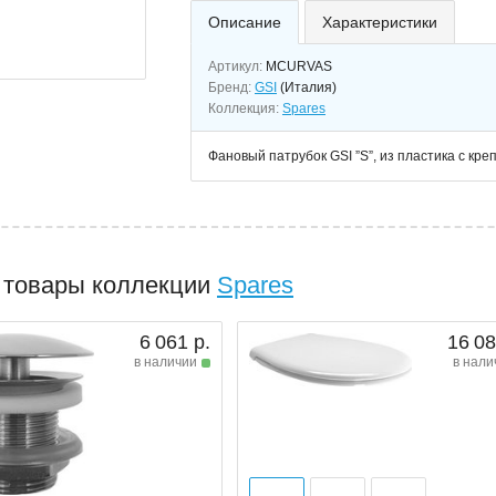
Описание
Характеристики
Артикул:
MCURVAS
Бренд:
GSI
(Италия)
Коллекция:
Spares
Фановый патрубок GSI ”S”, из пластика с кре
 товары коллекции
Spares
6 061 р.
16 08
в наличии
в нали