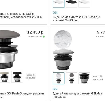
GSI
апан для раковины GSI, с
сливом, металлическая крышка,
Сиденье для унитаза GSI Classic, с
крышкой SoftClose
12 430 р.
9 77
в наличии
в нали
всего 5
всего 10
моделей
моделей
GSI
апан GSI Push-Open для раковин
Донный клапан для раковин GSI, без
ом
перелива