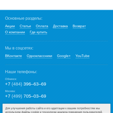
Основные разделы:
Акции
Статьи
Оплата
Доставка
Возврат
О компании
Где купить
Мы в соцсетях:
ВКонтакте
Одноклассники
Google+
YouTube
Наши телефоны:
Обнинск:
+7
(484)
396‒63‒69
Москва:
+7
(499)
705‒03‒69
E-mail:
Для улучшения работы сайта и его адаптации к вашим потребностям мы
используем файлы cookie и технологии анализа поведения пользователей,
mail@san-premium.ru