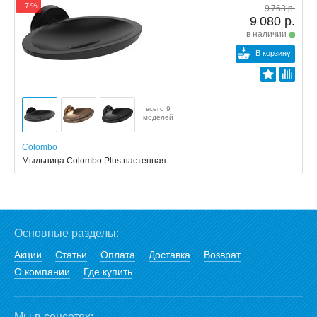
− 7 %
9 763 р.
9 080 р.
в наличии
В корзину
всего 9
моделей
Colombo
Мыльница Colombo Plus настенная
Основные разделы:
Акции
Статьи
Оплата
Доставка
Возврат
О компании
Где купить
Мы в соцсетях: