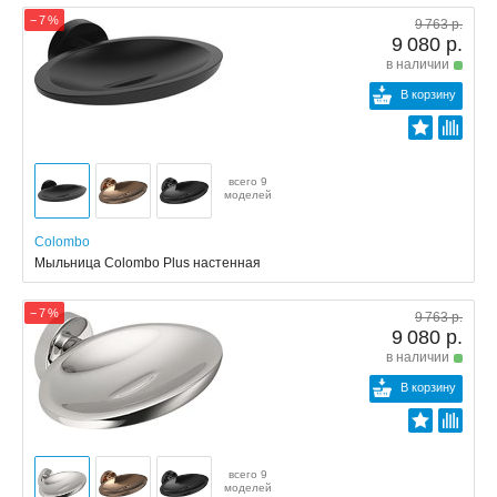
− 7 %
9 763 р.
9 080 р.
в наличии
В корзину
всего 9
моделей
Colombo
Мыльница Colombo Plus настенная
− 7 %
9 763 р.
9 080 р.
в наличии
В корзину
всего 9
моделей