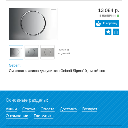
13 084 р.
в наличии
В корзину
всего 9
моделей
Geberit
Смывная клавиша для унитаза Geberit Sigma10, смыв/стоп
Основные разделы:
Акции
Статьи
Оплата
Доставка
Возврат
О компании
Где купить