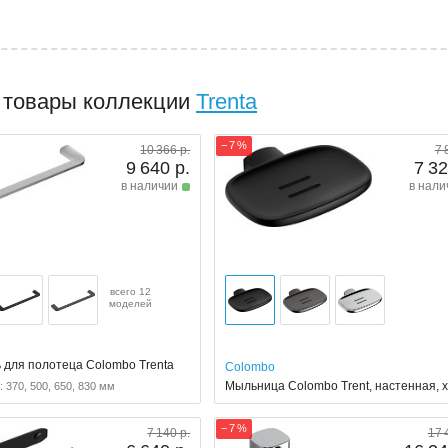
 товары коллекции
Trenta
− 7 %
10 366 р.
7 
9 640 р.
7 32
в наличии
в нали
всего 12
моделей
 для полотеца Colombo Trenta
Colombo
Мыльница Colombo Trent, настенная, 
 370, 500, 650, 830 мм
− 7 %
7 140 р.
17 