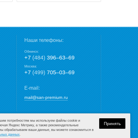
Наши телефоны:
Обнинск:
+7
(484)
396‒63‒69
Москва:
+7
(499)
705‒03‒69
E-mail:
mail@san-premium.ru
ашим потребностям мы используем файлы cookie и
Принять
лючая Яндекс Метрику, а также рекомендательные
 мы обрабатываем ваши данные, вы можете ознакомиться в
Разработка сайта:
льных данных
.
компания Media
K