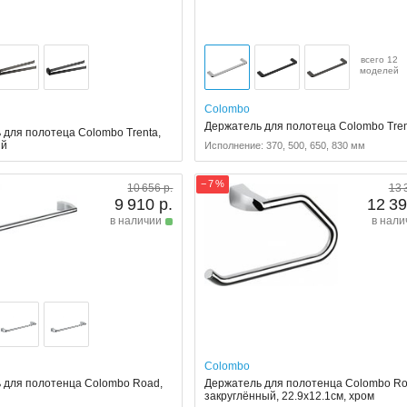
всего 12
моделей
Colombo
Держатель для полотеца Colombo Tre
 для полотеца Colombo Trenta,
ый
Исполнение: 370, 500, 650, 830 мм
− 7 %
10 656 р.
13 
9 910 р.
12 39
в наличии
в нали
Colombo
 для полотенца Colombo Road,
Держатель для полотенца Colombo R
закруглённый, 22.9x12.1см, хром