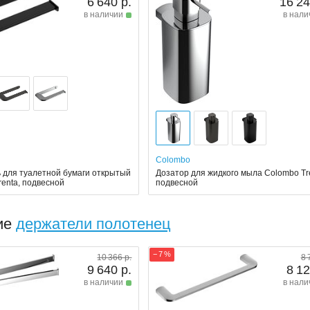
6 640 р.
16 24
в наличии
в нали
Colombo
 для туалетной бумаги открытый
Дозатор для жидкого мыла Colombo Tr
renta, подвесной
подвесной
ие
держатели полотенец
− 7 %
10 366 р.
8 
9 640 р.
8 12
в наличии
в нали