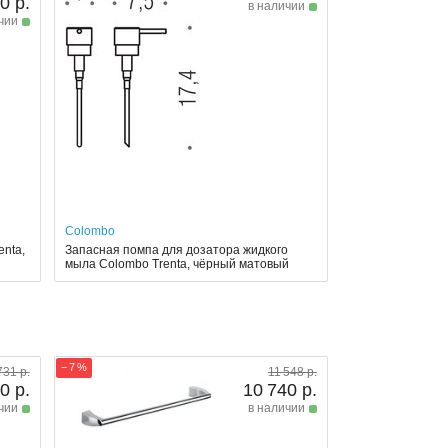
0 р.
в наличии
чии
Colombo
enta,
Запасная помпа для дозатора жидкого
мыла Colombo Trenta, чёрный матовый
− 7 %
731 р.
11 548 р.
0 р.
10 740 р.
чии
в наличии