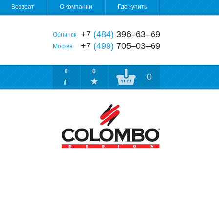
Возврат
О компании
Где купить
+7
(484)
396‒63‒69
Обнинск
+7
(499)
705‒03‒69
Москва
0
0
0