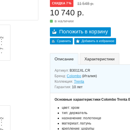
11 548 р.
СКИДКА 7 %
10 740 р.
в наличии
Положить в корзину
Сравнить
Добавить в избранное
Описание
Характеристики
Артикул:
B3011XL.CR
Бренд:
Colombo
(Италия)
Коллекция:
Trenta
Гарантия:
10 лет
Основные характеристики Colombo Trenta 
цвет: хром
тип: держатель
назначение: полотенце
материал: латунь
крепление: шурупы