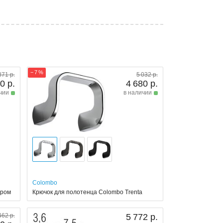
− 7 %
871 р.
5 032 р.
0 р.
4 680 р.
чии
в наличии
Colombo
хром
Крючок для полотенца Colombo Trenta
462 р.
5 772 р.