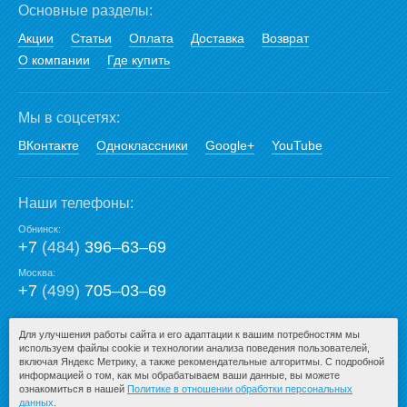
Основные разделы:
Акции
Статьи
Оплата
Доставка
Возврат
О компании
Где купить
Мы в соцсетях:
ВКонтакте
Одноклассники
Google+
YouTube
Наши телефоны:
Обнинск:
+7
(484)
396‒63‒69
Москва:
+7
(499)
705‒03‒69
E-mail:
Для улучшения работы сайта и его адаптации к вашим потребностям мы
используем файлы cookie и технологии анализа поведения пользователей,
mail@san-premium.ru
включая Яндекс Метрику, а также рекомендательные алгоритмы. С подробной
информацией о том, как мы обрабатываем ваши данные, вы можете
ознакомиться в нашей
Политике в отношении обработки персональных
данных
.