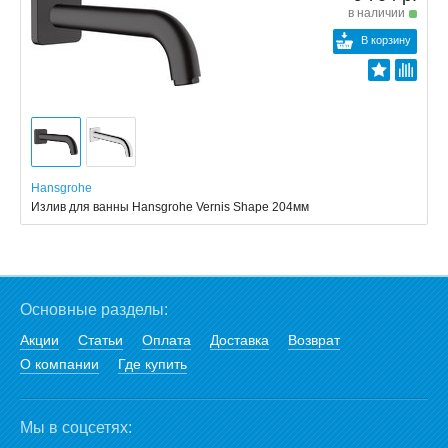
в наличии
В корзину
Hansgrohe
Излив для ванны Hansgrohe Vernis Shape 204мм
Основные разделы:
Акции
Статьи
Оплата
Доставка
Возврат
О компании
Где купить
Мы в соцсетях: