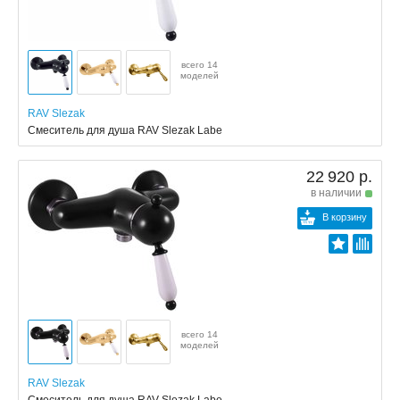
всего 14
моделей
RAV Slezak
Смеситель для душа RAV Slezak Labe
22 920 р.
в наличии
В корзину
всего 14
моделей
RAV Slezak