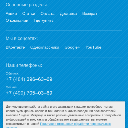
Основные разделы:
Акции
Статьи
Оплата
Доставка
Возврат
О компании
Где купить
Мы в соцсетях:
ВКонтакте
Одноклассники
Google+
YouTube
Наши телефоны:
Обнинск:
+7
(484)
396‒63‒69
Москва:
+7
(499)
705‒03‒69
E-mail:
Для улучшения работы сайта и его адаптации к вашим потребностям мы
используем файлы cookie и технологии анализа поведения пользователей,
mail@san-premium.ru
включая Яндекс Метрику, а также рекомендательные алгоритмы. С подробной
информацией о том, как мы обрабатываем ваши данные, вы можете
ознакомиться в нашей
Политике в отношении обработки персональных