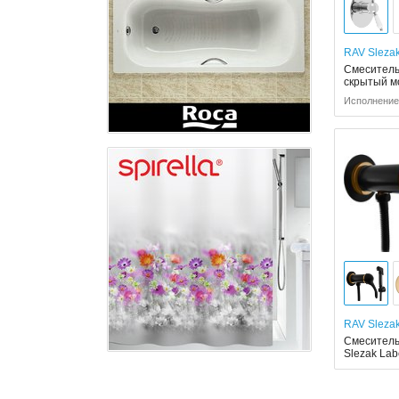
RAV Sleza
Смеситель
скрытый м
Исполнение
RAV Sleza
Смеситель
Slezak La