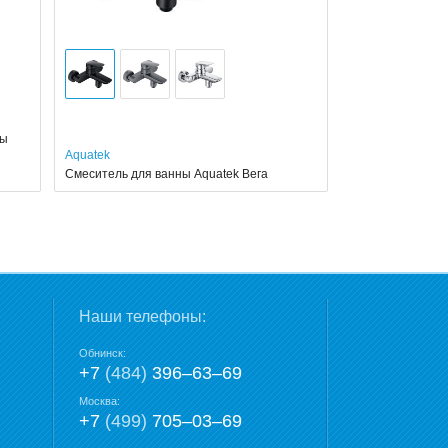
ны
Aquatek
Смеситель для ванны Aquatek Вега
Наши телефоны:
Обнинск:
+7
(484)
396‒63‒69
Москва:
+7
(499)
705‒03‒69