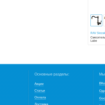
RAV Sleza
Смеситель
Labe
Основные разделы:
Мы 
ВКо
Акции
Статьи
Одн
Оплата
Goo
Доставка