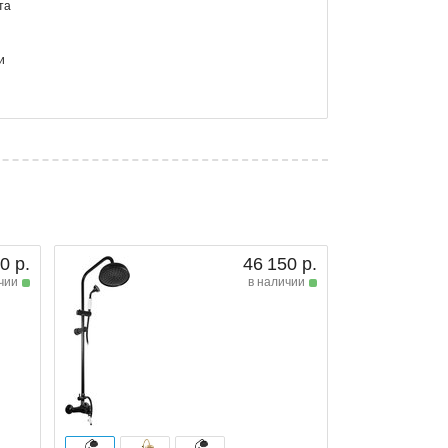
та
и
0 р.
46 150 р.
чии
в наличии