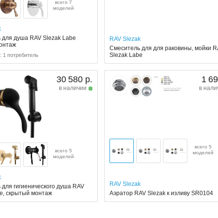
всего 7
моделей
k
 для душа RAV Slezak Labe
RAV Slezak
онтаж
Смеситель для для раковины, мойки 
Slezak Labe
: 1 потребитель
30 580 р.
1 69
в наличии
в нали
всего 5
всего 5
моделей
моделей
k
RAV Slezak
 для гигиенического душа RAV
be, скрытый монтаж
Аэратор RAV Slezak к изливу SR0104