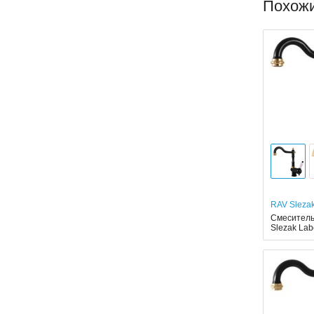
Похож
RAV Sleza
Смеситель
Slezak La