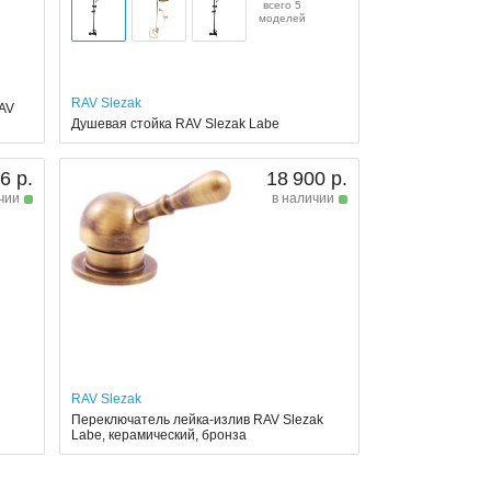
всего 5
моделей
RAV Slezak
RAV
Душевая стойка RAV Slezak Labe
6 р.
18 900 р.
чии
в наличии
RAV Slezak
Переключатель лейка-излив RAV Slezak
Labe, керамический, бронза