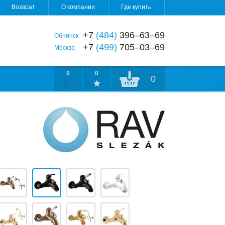
Возврат
О компании
Где купить
+7
(484)
396‒63‒69
Обнинск
+7
(499)
705‒03‒69
Москва
0
0
0