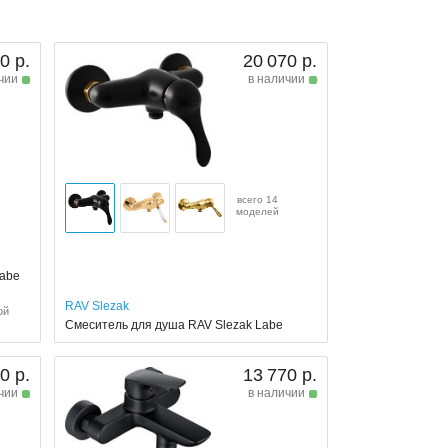
0 р.
20 070 р.
чии
в наличии
всего 14
моделей
Labe
RAV Slezak
ой
Смеситель для душа RAV Slezak Labe
0 р.
13 770 р.
чии
в наличии