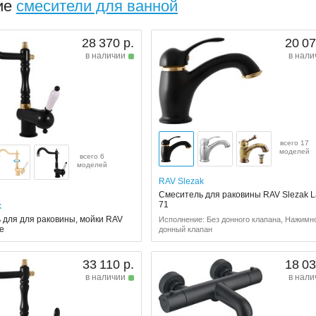
ие
смесители для ванной
28 370 р.
20 07
в наличии
в нали
всего 17
моделей
всего 6
моделей
RAV Slezak
Смеситель для раковины RAV Slezak 
71
k
 для для раковины, мойки RAV
Исполнение: Без донного клапана, Нажимн
be
донный клапан
33 110 р.
18 03
в наличии
в нали