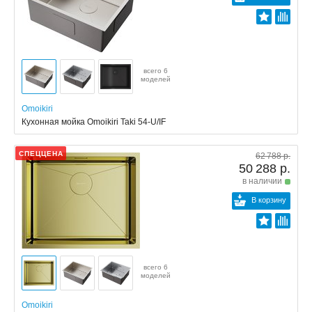
всего 6
моделей
Omoikiri
Кухонная мойка Omoikiri Taki 54-U/IF
СПЕЦЦЕНА
62 788 р.
50 288 р.
в наличии
В корзину
всего 6
моделей
Omoikiri