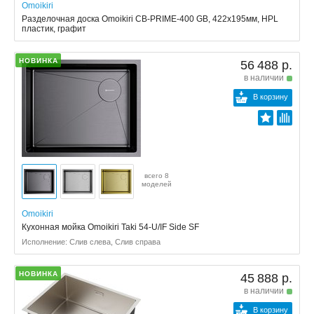
Omoikiri
Разделочная доска Omoikiri CB-PRIME-400 GB, 422x195мм, HPL
пластик, графит
НОВИНКА
56 488 р.
в наличии
В корзину
всего 8
моделей
Omoikiri
Кухонная мойка Omoikiri Taki 54-U/IF Side SF
Исполнение: Слив слева, Слив справа
НОВИНКА
45 888 р.
в наличии
В корзину