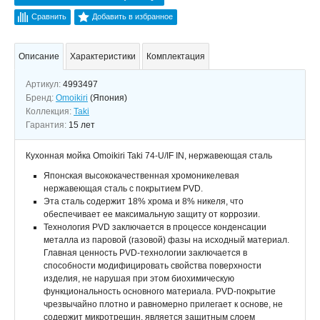
Сравнить
Добавить в избранное
Описание
Характеристики
Комплектация
Артикул:
4993497
Бренд:
Omoikiri
(Япония)
Коллекция:
Taki
Гарантия:
15 лет
Кухонная мойка Omoikiri Taki 74-U/IF IN, нержавеющая сталь
Японская высококачественная хромоникелевая
нержавеющая сталь с покрытием PVD.
Эта сталь содержит 18% хрома и 8% никеля, что
обеспечивает ее максимальную защиту от коррозии.
Технология PVD заключается в процессе конденсации
металла из паровой (газовой) фазы на исходный материал.
Главная ценность PVD-технологии заключается в
способности модифицировать свойства поверхности
изделия, не нарушая при этом биохимическую
функциональность основного материала. PVD-покрытие
чрезвычайно плотно и равномерно прилегает к основе, не
содержит микротрещин, является защитным слоем