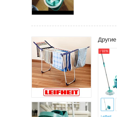
Другие
− 10 %
Leifheit