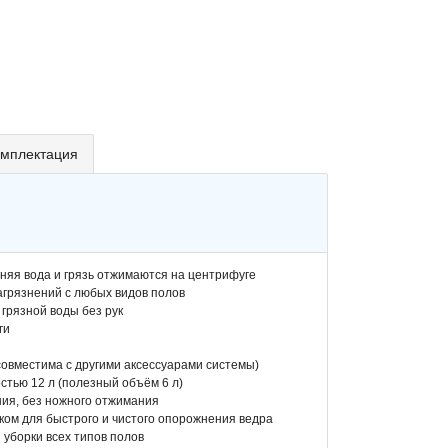
мплектация
шняя вода и грязь отжимаются на центрифуге
агрязнений с любых видов полов
 грязной воды без рук
ги
совместима с другими аксессуарами системы)
стью 12 л (полезный объём 6 л)
ния, без ножного отжимания
иком для быстрого и чистого опорожнения ведра
 уборки всех типов полов