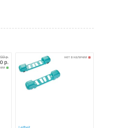
233 р.
нет в наличии
0 р.
чии
Leifheit