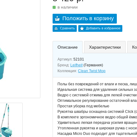
в наличии
Положить в корзину
Сравнить
Добавить в избранное
Описание
Характеристики
Ко
Артикул:
52101
Бренд:
Leifheit
(Германия)
Коллекция:
Clean Twist Mop
Полы без повреждений от влаги и песка, ли
Идеальная система для удаления сильных з
Ведро с системой отжима для легкой очистки
Оптимальное регулирование остаточной вла
Простая уборка под мебелью
Рукоятка швабры оснащена системой Click (
В комплекте эргономичное ведро общей ёмко
Удивительно легкая передача усилия враще
Утопленная рукоятка и широкая ручка с нос
Насадка Micro Duo подходит для тщательной