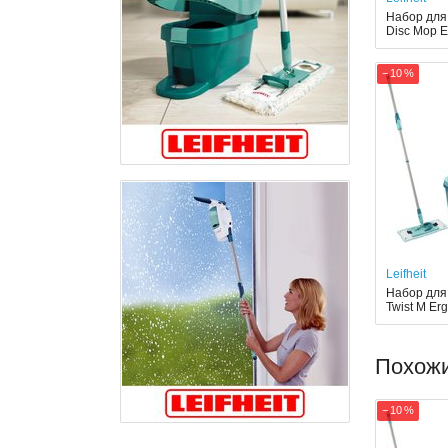
Набор для 
Disc Mop E
− 10 %
Leifheit
Набор для 
Twist M Er
Похож
− 10 %