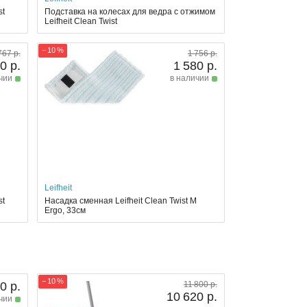
st
Подставка на колесах для ведра с отжимом
Leifheit Clean Twist
− 10 %
767 р.
1 756 р.
0 р.
1 580 р.
чии
в наличии
Leifheit
st
Насадка сменная Leifheit Clean Twist M
Ergo, 33см
− 10 %
0 р.
11 800 р.
10 620 р.
чии