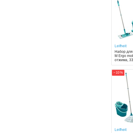
Leifheit
Набор для 
M Ergo mob
отжима, 3
− 10 %
Leifheit