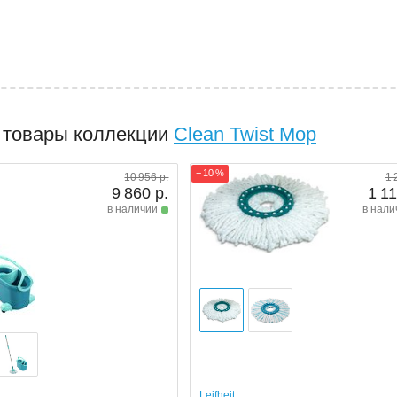
 товары коллекции
Clean Twist Mop
− 10 %
10 956 р.
1 
9 860 р.
1 11
в наличии
в нали
Leifheit