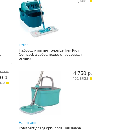
под заказ
Leifheit
Набор для мытья полов Leifheit Profi
k
Compact, швабра, ведро с прессом для
отжима
078 р.
4 750 р.
0 р.
под заказ
каз
Hausmann
Комплект для уборки пола Hausmann