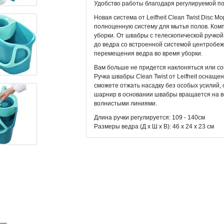
Удобство работы благодаря регулируемой по
Новая система от Leifheit Clean Twist Disc M
полноценную систему для мытья полов. Компл
уборки. От швабры с телескопической ручкой
до ведра со встроенной системой центробеж
перемещения ведра во время уборки.
Вам больше не придется наклоняться или со
Ручка швабры Clean Twist от Leifheit осна
сможете отжать насадку без особых усилий,
шарнир в основании швабры вращается на вс
волнистыми линиями.
Длина ручки регулируется: 109 - 140см
Размеры ведра (Д x Ш x В): 46 x 24 x 23 см