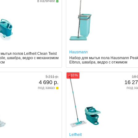
в наличии
Hausmann
мытья полов Leifheit Clean Twist
ile, швабра, ведро с механизмом
Набор для мытья пола Hausmann Pea
3см
Elbrus, швабра, ведро с отжимом
− 10 %
5 211 р.
18 
4 690 р.
16 27
под заказ
под за
Leifheit