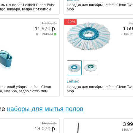
мытья полов Leifheit Clean Twist
Насадка для швабры Leifheit Clean Twi
rgo, швабра, ведро с отжимом
Mop
− 10 %
13 300 р.
1 
11 970 р.
1 59
в наличии
в нали
Leifheit
влажной уборки Leifheit Clean
Насадка для швабры Leifheit Clean Twi
go, швабра, ведро с отжимом
Mop
ие
наборы для мытья полов
14 522 р.
3 99
13 070 р.
в нали