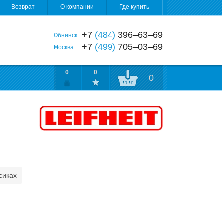
Возврат
О компании
Где купить
+7
(484)
396‒63‒69
Обнинск
+7
(499)
705‒03‒69
Москва
0
0
0
сиках