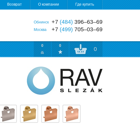
Возврат
О компании
Где купить
+7
(484)
396‒63‒69
Обнинск
+7
(499)
705‒03‒69
Москва
0
0
0