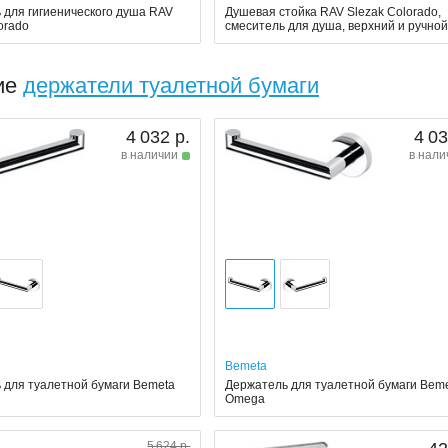
 для гигиенического душа RAV
Душевая стойка RAV Slezak Colorado,
orado
смеситель для душа, верхний и ручно
ие
держатели туалетной бумаги
4 032 р.
4 03
в наличии
в нали
Bemeta
 для туалетной бумаги Bemeta
Держатель для туалетной бумаги Bem
Omega
5 624 р.