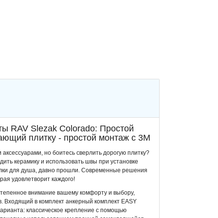
ы RAV Slezak Colorado: Простой
ающий плитку - простой монтаж с 3M
 аксессуарами, но боитесь сверлить дорогую плитку?
дить керамику и использовать швы при установке
олки для душа, давно прошли. Современные решения
рая удовлетворит каждого!
степенное внимание вашему комфорту и выбору,
в. Входящий в комплект анкерный комплект EASY
арианта: классическое крепление с помощью