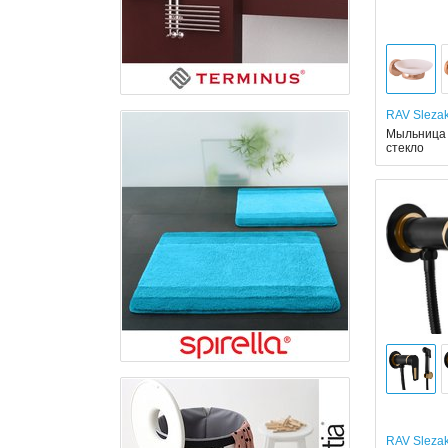
RAV Sleza
Мыльница 
стекло
RAV Sleza