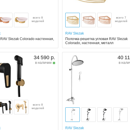
всего 8
всего 7
моделей
моделей
k
RAV Slezak
RAV Slezak Colorado настенная,
Полочка-решетка угловая RAV Slezak
Colorado, настенная, металл
34 590 р.
40 11
в наличии
в нали
всего 8
моделей
k
RAV Slezak