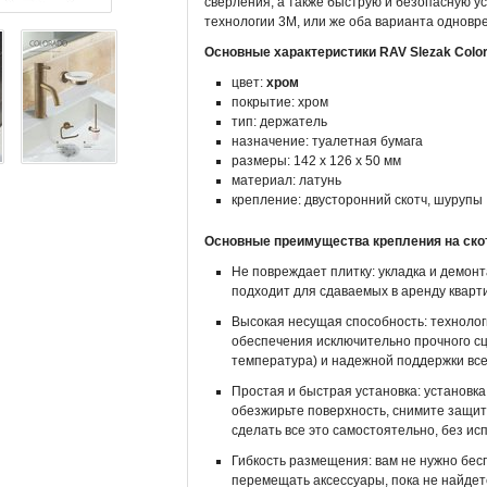
сверления, а также быструю и безопасную у
технологии 3M, или же оба варианта одновр
Основные характеристики RAV Slezak Colo
цвет:
хром
покрытие: хром
тип: держатель
назначение: туалетная бумага
размеры: 142 х 126 х 50 мм
материал: латунь
крепление: двусторонний скотч, шурупы
Основные преимущества крепления на ско
Не повреждает плитку: укладка и демон
подходит для сдаваемых в аренду кварти
Высокая несущая способность: технолог
обеспечения исключительно прочного сц
температура) и надежной поддержки все
Простая и быстрая установка: установк
обезжирьте поверхность, снимите защит
сделать все это самостоятельно, без ис
Гибкость размещения: вам не нужно бесп
перемещать аксессуары, пока не найдет