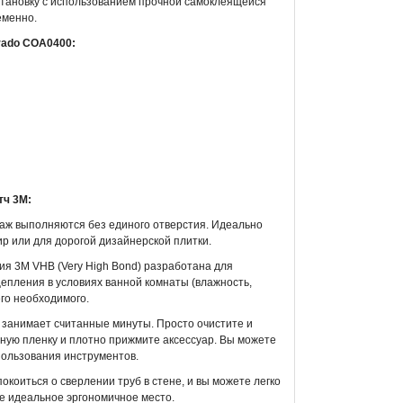
становку с использованием прочной самоклеящейся
еменно.
rado COA0400:
тч 3M:
таж выполняются без единого отверстия. Идеально
р или для дорогой дизайнерской плитки.
ия 3M VHB (Very High Bond) разработана для
епления в условиях ванной комнаты (влажность,
го необходимого.
а занимает считанные минуты. Просто очистите и
ную пленку и плотно прижмите аксессуар. Вы можете
пользования инструментов.
окоиться о сверлении труб в стене, и вы можете легко
е идеальное эргономичное место.