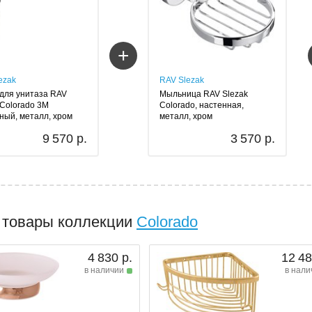
+
ezak
RAV Slezak
для унитаза RAV
Мыльница RAV Slezak
 Colorado 3M
Colorado, настенная,
ный, металл, хром
металл, хром
9 570 р.
3 570 р.
 товары коллекции
Colorado
4 830 р.
12 48
в наличии
в нали