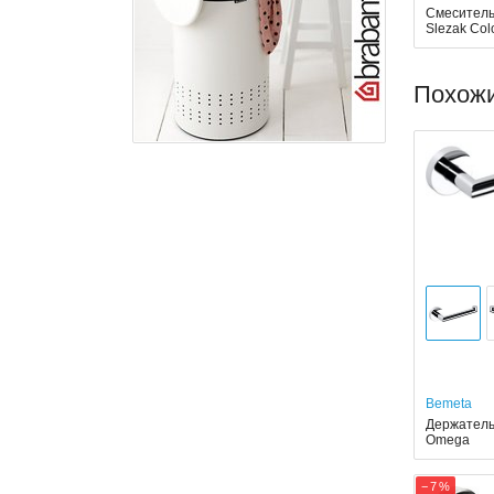
Смеситель
Slezak Col
Похож
Bemeta
Держатель
Omega
− 7 %