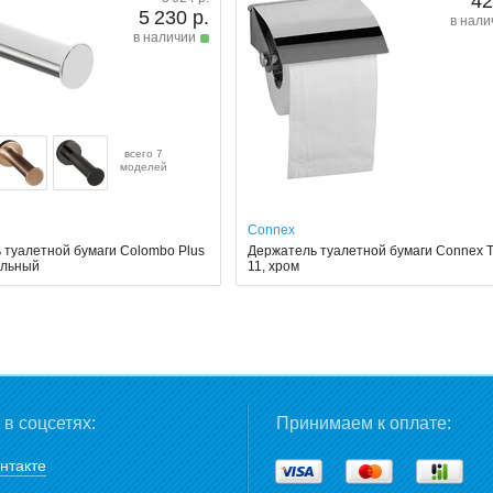
42
5 230 р.
в нали
в наличии
всего 7
моделей
Connex
 туалетной бумаги Colombo Plus
Держатель туалетной бумаги Connex 
ельный
11, хром
в соцсетях:
Принимаем к оплате:
нтакте