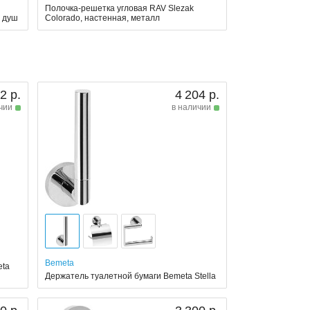
Полочка-решетка угловая RAV Slezak
й душ
Colorado, настенная, металл
2 р.
4 204 р.
чии
в наличии
Bemeta
eta
Держатель туалетной бумаги Bemeta Stella