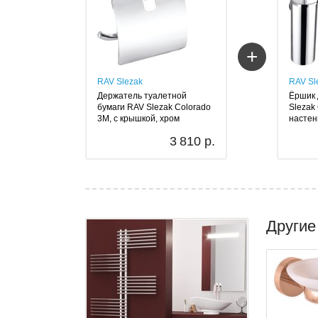
+
RAV Slezak
RAV Sl
Держатель туалетной
Ёршик 
бумаги RAV Slezak Colorado
Slezak
3M, с крышкой, хром
настен
3 810 р.
Другие