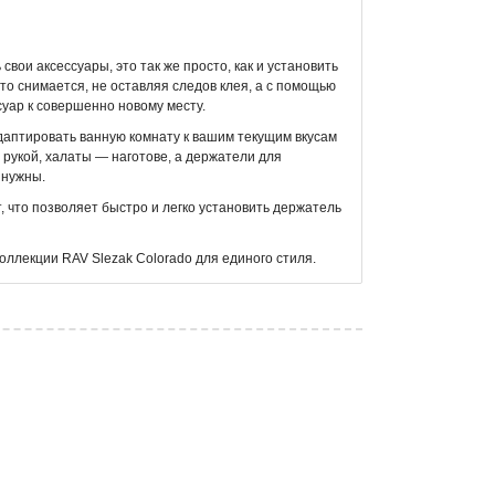
вои аксессуары, это так же просто, как и установить
то снимается, не оставляя следов клея, а с помощью
суар к совершенно новому месту.
даптировать ванную комнату к вашим текущим вкусам
 рукой, халаты — наготове, а держатели для
 нужны.
 что позволяет быстро и легко установить держатель
оллекции RAV Slezak Colorado для единого стиля.