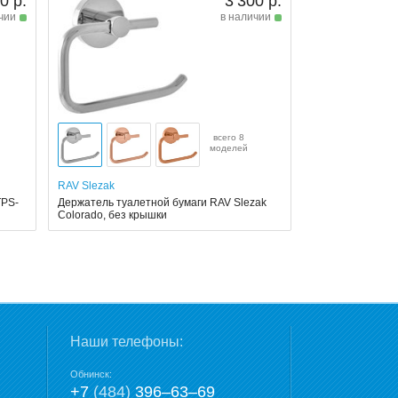
0 р.
3 300 р.
чии
в наличии
всего 8
моделей
RAV Slezak
TPS-
Держатель туалетной бумаги RAV Slezak
Colorado, без крышки
Наши телефоны:
Обнинск:
+7
(484)
396‒63‒69