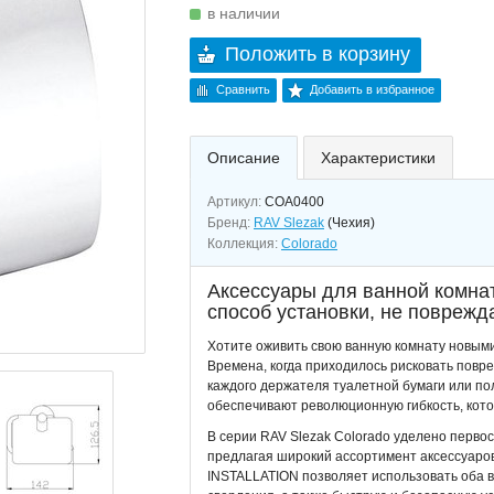
в наличии
Положить в корзину
Сравнить
Добавить в избранное
Описание
Характеристики
Артикул:
COA0400
Бренд:
RAV Slezak
(Чехия)
Коллекция:
Colorado
Аксессуары для ванной комнат
способ установки, не поврежд
Хотите оживить свою ванную комнату новыми
Времена, когда приходилось рисковать повре
каждого держателя туалетной бумаги или п
обеспечивают революционную гибкость, кото
В серии RAV Slezak Colorado уделено перво
предлагая широкий ассортимент аксессуаро
INSTALLATION позволяет использовать оба в