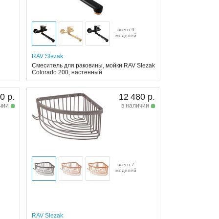
всего 9
моделей
RAV Slezak
Смеситель для раковины, мойки RAV Slezak
Colorado 200, настенный
0 р.
12 480 р.
чии
в наличии
всего 7
моделей
RAV Slezak