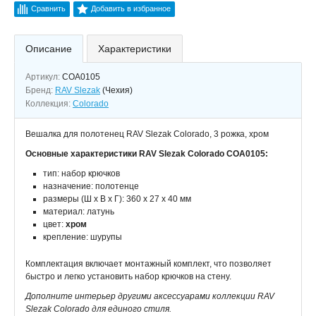
Сравнить
Добавить в избранное
Описание
Характеристики
Артикул:
COA0105
Бренд:
RAV Slezak
(Чехия)
Коллекция:
Colorado
Вешалка для полотенец RAV Slezak Colorado, 3 рожка, хром
Основные характеристики RAV Slezak Colorado COA0105:
тип: набор крючков
назначение: полотенце
размеры (Ш х В х Г): 360 х 27 х 40 мм
материал: латунь
цвет:
хром
крепление: шурупы
Комплектация включает монтажный комплект, что позволяет
быстро и легко установить набор крючков на стену.
Дополните интерьер другими аксессуарами коллекции RAV
Slezak Colorado для единого стиля.