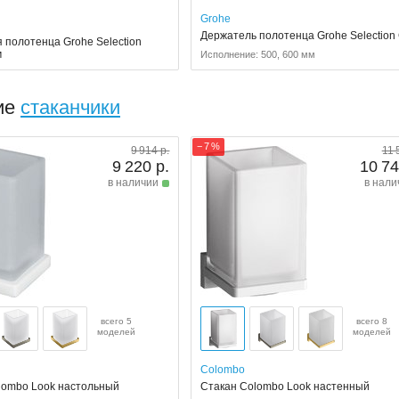
Grohe
Держатель полотенца Grohe Selection
 полотенца Grohe Selection
м
Исполнение: 500, 600 мм
ие
стаканчики
− 7 %
9 914 р.
11 
9 220 р.
10 74
в наличии
в нали
всего 5
всего 8
моделей
моделей
Colombo
lombo Look настольный
Стакан Colombo Look настенный