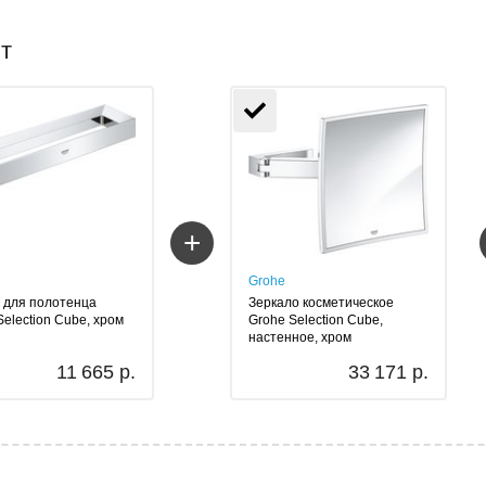
т
+
Grohe
 для полотенца
Зеркало косметическое
Selection Cube, хром
Grohe Selection Cube,
настенное, хром
11 665 р.
33 171 р.