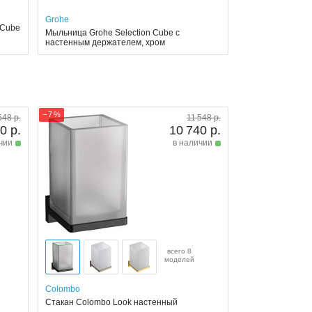
Grohe
 Cube
Мыльница Grohe Selection Cube с
настенным держателем, хром
− 7 %
548 р.
11 548 р.
0 р.
10 740 р.
чии
в наличии
всего 8
моделей
Colombo
Стакан Colombo Look настенный