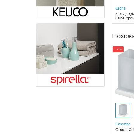
Grohe
Кольцо для
Cube, хро
Похож
− 7 %
Colombo
Стакан Co