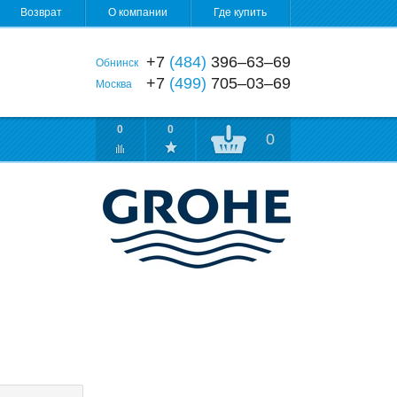
Возврат
О компании
Где купить
+7
(484)
396‒63‒69
Обнинск
+7
(499)
705‒03‒69
Москва
0
0
0