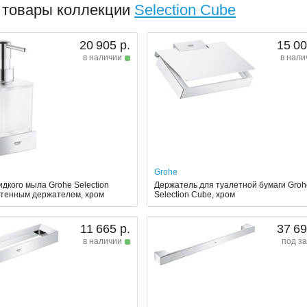
 товары коллекции
Selection Cube
20 905 р.
15 00
в наличии
в нали
Grohe
дкого мыла Grohe Selection
Держатель для туалетной бумаги Gro
стенным держателем, хром
Selection Cube, хром
11 665 р.
37 69
в наличии
под за