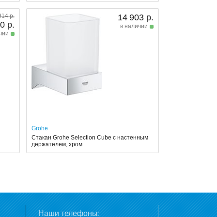
914 р.
14 903 р.
0 р.
в наличии
чии
Grohe
Стакан Grohe Selection Cube с настенным
держателем, хром
Наши телефоны: