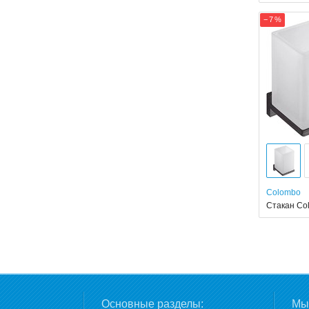
− 7 %
Colombo
Стакан Co
Основные разделы:
Мы 