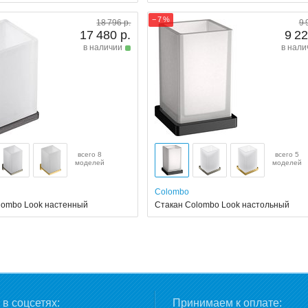
− 7 %
18 796 р.
9 
17 480 р.
9 22
в наличии
в нали
всего 8
всего 5
моделей
моделей
Colombo
lombo Look настенный
Стакан Colombo Look настольный
в соцсетях:
Принимаем к оплате: