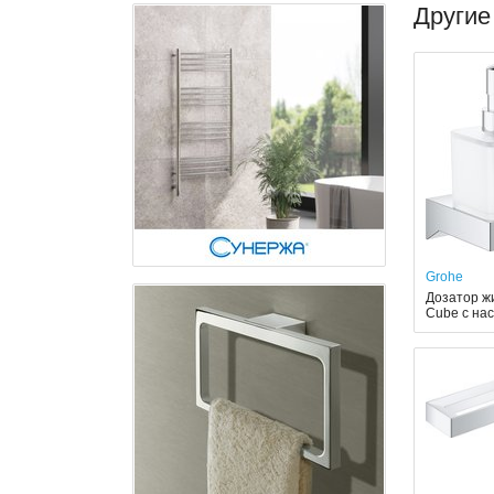
Другие
Grohe
Дозатор жи
Cube с на