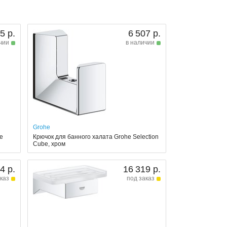
5 р.
6 507 р.
чии
в наличии
Grohe
he
Крючок для банного халата Grohe Selection
Cube, хром
4 р.
16 319 р.
каз
под заказ