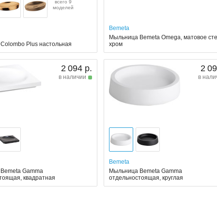
всего 9
моделей
Bemeta
Мыльница Bemeta Omega, матовое сте
Colombo Plus настольная
хром
2 094 р.
2 09
в наличии
в нали
Bemeta
 Bemeta Gamma
Мыльница Bemeta Gamma
тоящая, квадратная
отдельностоящая, круглая