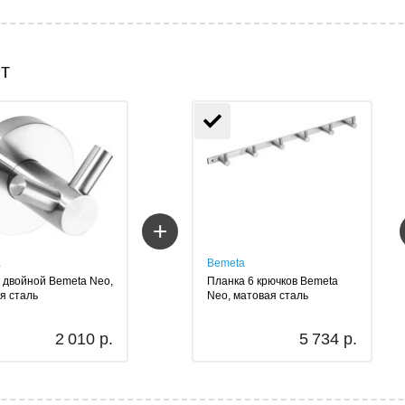
т
+
a
Bemeta
 двойной Bemeta Neo,
Планка 6 крючков Bemeta
я сталь
Neo, матовая сталь
2 010 р.
5 734 р.