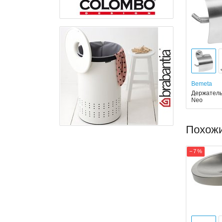
Bemeta
Держатель
Neo
Похож
− 7 %