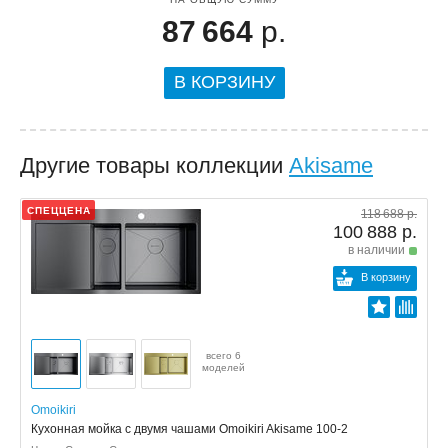
87 664
р.
В КОРЗИНУ
Другие товары коллекции
Akisame
СПЕЦЦЕНА
118 688 р.
100 888 р.
в наличии
В корзину
всего 6
моделей
Omoikiri
Кухонная мойка с двумя чашами Omoikiri Akisame 100-2