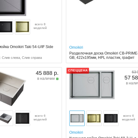
всего 8
моделей
ойка Omoikiri Taki 54-U/IF Side
Omoikiri
Разделочная доска Omoikiri CB-PRIME
GB, 422x195мм, HPL пластик, графит
: Слив слева, Слив справа
СПЕЦЦЕНА
45 888 р.
63 
57 58
в наличии
в нали
всего 6
всего 6
моделей
моделей
Omoikiri