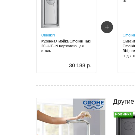
+
Omoikiri
Omoikir
Кухонная мойка Omoikiri Taki
Смесит
20-U/IF-IN нержавеющая
Omoikir
сталь
BN, по
воды, 
30 188 р.
Другие
НОВИНКА