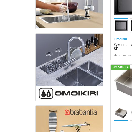
Omoikiri
Кухонная м
SF
Исполнение
НОВИНКА