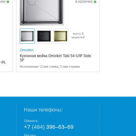
чии
в наличии
всего 8
моделей
Omoikiri
Кухонная мойка Omoikiri Taki 54-U/IF Side
SF
-IN,
Исполнение: Слив слева, Слив справа
Наши телефоны:
Обнинск:
+7
(484)
396‒63‒69
Москва: