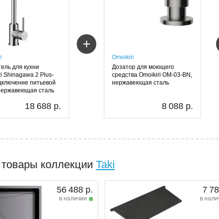
+
i
Omoikiri
ель для кухни
Дозатор для моющего
i Shinagawa 2 Plus-
средства Omoikiri OM-03-BN,
дключение питьевой
нержавеющая сталь
нержавеющая сталь
18 688 р.
8 088 р.
 товары коллекции
Taki
56 488 р.
7 78
в наличии
в нали