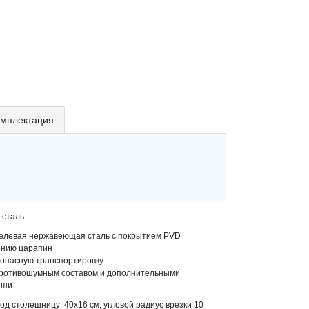
мплектация
 сталь
келевая нержавеющая сталь с покрытием PVD
ению царапин
зопасную транспортировку
противошумным составом и дополнительными
аши
д столешницу: 40х16 см, угловой радиус врезки 10