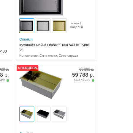
всего 8
моделей
Omoikiri
Кухонная мойка Omoikiri Taki 54-U/IF Side
SF
-400
Исполнение: Слив слева, Слив справа
СПЕЦЦЕНА
988 р.
66 388 р.
8 р.
59 788 р.
чии
в наличии