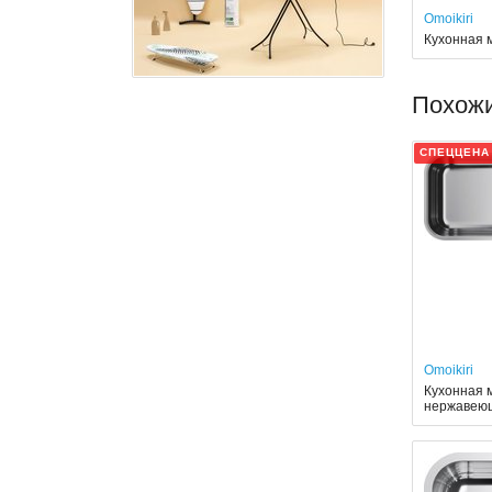
Omoikiri
Кухонная м
Похож
СПЕЦЦЕНА
Omoikiri
Кухонная м
нержавею