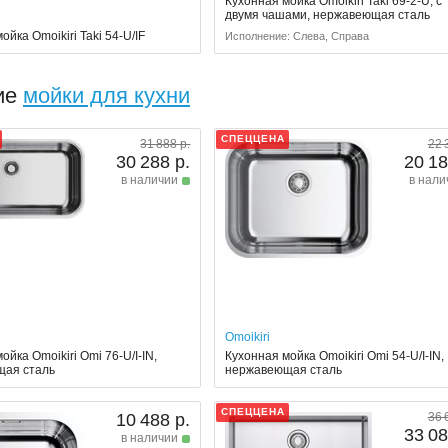
Кухонная мойка Omoikiri Taki 69-2-U, с
двумя чашами, нержавеющая сталь
ойка Omoikiri Taki 54-U/IF
Исполнение: Слева, Справа
ие
мойки для кухни
СПЕЦЦЕНА
31 888 р.
22 
30 288 р.
20 18
в наличии
в нали
Omoikiri
ойка Omoikiri Omi 76-U/I-IN,
Кухонная мойка Omoikiri Omi 54-U/I-IN,
щая сталь
нержавеющая сталь
СПЕЦЦЕНА
10 488 р.
36 
33 08
в наличии