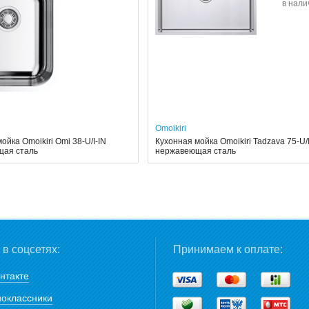
в нали
Omoikiri
ойка Omoikiri Omi 38-U/I-IN
Кухонная мойка Omoikiri Tadzava 75-U/I
щая сталь
нержавеющая сталь
в соцсетях:
Принимаем к оплате:
нтакте
оклассники