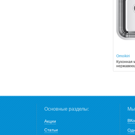
Omoikiri
Кухонная м
нержавею
Основные разделы:
Мы 
ВКо
Акции
Статьи
Одн