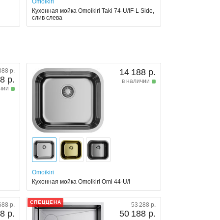
Omoikiri
Кухонная мойка Omoikiri Taki 74-U/IF-L Side,
слив слева
388 р.
14 188 р.
8 р.
в наличии
чии
Omoikiri
Кухонная мойка Omoikiri Omi 44-U/I
СПЕЦЦЕНА
688 р.
53 288 р.
8 р.
50 188 р.