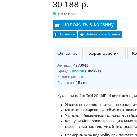
30 188 р.
в наличии
Положить в корзину
Сравнить
Добавить в избранное
Описание
Характеристики
Ко
Артикул:
4973042
Бренд:
Omoikiri
(Япония)
Коллекция:
Taki
Гарантия:
15 лет
Кухонная мойка Taki 20-U/IF-IN нержавеющая
Японская высококачественная хромони
Матовая полировка, устойчивая к появл
Упаковка обеспечивает максимально бе
Корпус мойки обработан специальным 
резиновыми накладками с 5-ти сторон ч
Размер выреза под мойку при монтаже по