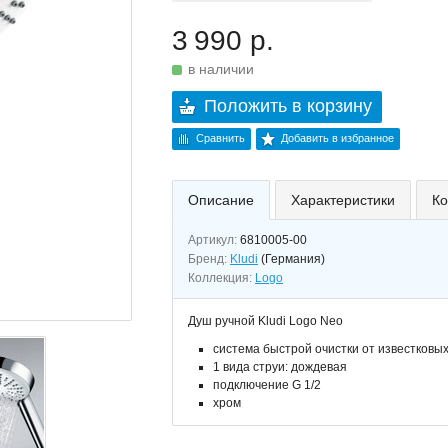
3 990 р.
в наличии
Положить в корзину
Сравнить
Добавить в избранное
Описание
Характеристики
Ко
Артикул:
6810005-00
Бренд:
Kludi
(Германия)
Коллекция:
Logo
Душ ручной Kludi Logo Neo
система быстрой очистки от известковы
1 вида струи: дождевая
подключение G 1/2
хром