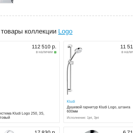
 товары коллекции
Logo
112 510 р.
11 51
в наличии
в нали
Kludi
Душевой гарнитур Kludi Logo, штанга
600мм
стема Kludi Logo 250, 3S,
товый
Исполнение: 1jet, 3jet
17 830 р.
6 71