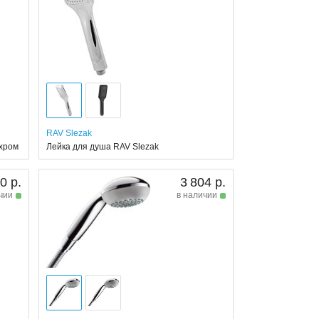
RAV Slezak
 хром
Лейка для душа RAV Slezak
0 р.
3 804 р.
чии
в наличии