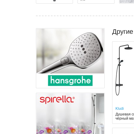
Другие
Kludi
Душевая си
чёрный ма