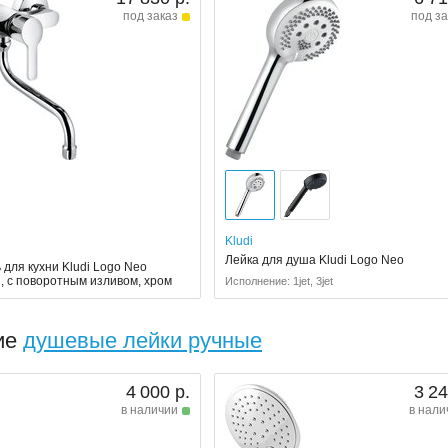
под заказ
под за
Kludi
Лейка для душа Kludi Logo Neo
для кухни Kludi Logo Neo
, с поворотным изливом, хром
Исполнение: 1jet, 3jet
ие
душевые лейки ручные
4 000 р.
3 24
в наличии
в нали