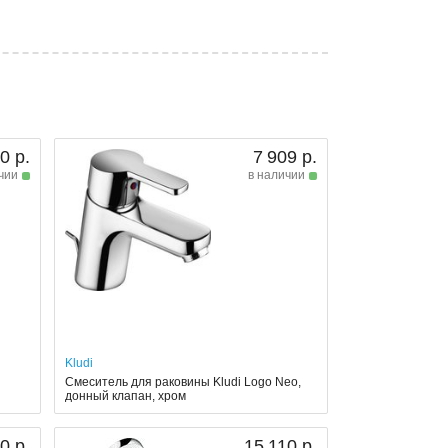
0 р.
7 909 р.
чии
в наличии
Kludi
Смеситель для раковины Kludi Logo Neo,
донный клапан, хром
0 р.
15 110 р.