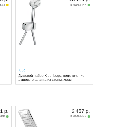
каз
в наличии
Kludi
Душевой набор Kludi Logo, подключение
душевого шланга из стены, хром
1 р.
2 457 р.
чии
в наличии