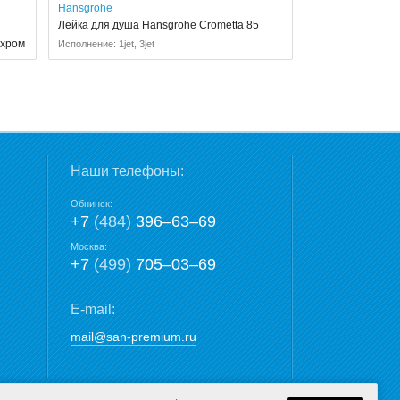
Hansgrohe
Лейка для душа Hansgrohe Crometta 85
 хром
Исполнение: 1jet, 3jet
Наши телефоны:
Обнинск:
+7
(484)
396‒63‒69
Москва:
+7
(499)
705‒03‒69
E-mail:
mail@san-premium.ru