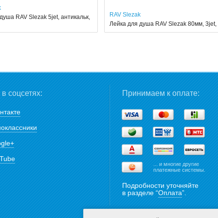
k
RAV Slezak
душа RAV Slezak 5jet, антикальк,
Лейка для душа RAV Slezak 80мм, 3jet,
в соцсетях:
Принимаем к оплате:
нтакте
оклассники
gle+
Tube
... и многие другие
платежные системы.
Подробности уточняйте
в разделе “
Оплата
”.