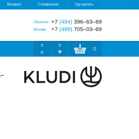
Возврат
О компании
Где купить
+7
(484)
396‒63‒69
Обнинск
+7
(499)
705‒03‒69
Москва
0
0
0
-