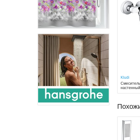
Kludi
Смеситель 
настенный
Похож