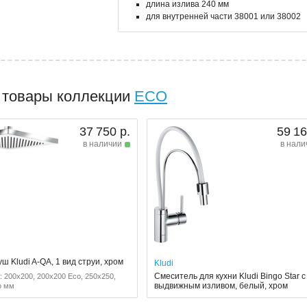
длина излива 240 мм
для внутренней части 38001 или 38002
 товары коллекции
ECO
37 750 р.
59 16
в наличии
в нали
ш Kludi A-QA, 1 вид струи, хром
Kludi
Смеситель для кухни Kludi Bingo Star с
 200x200, 200x200 Eco, 250x250,
выдвижным изливом, белый, хром
o мм