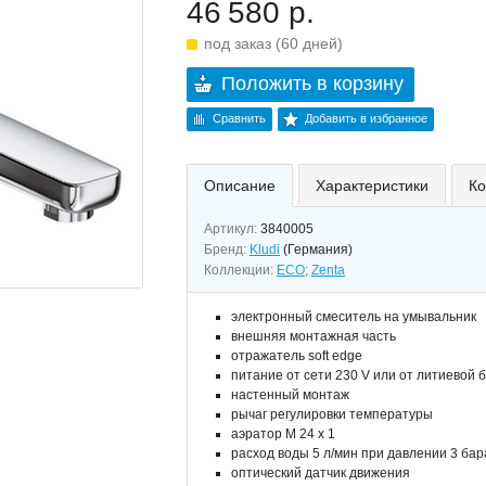
46 580 р.
под заказ (60 дней)
Положить в корзину
Сравнить
Добавить в избранное
Описание
Характеристики
Ко
Артикул:
3840005
Бренд:
Kludi
(Германия)
Коллекции:
ECO
;
Zenta
электронный смеситель на умывальник
внешняя монтажная часть
отражатель soft edge
питание от сети 230 V или от литиевой
настенный монтаж
рычаг регулировки температуры
аэратор М 24 х 1
расход воды 5 л/мин при давлении 3 бар
оптический датчик движения