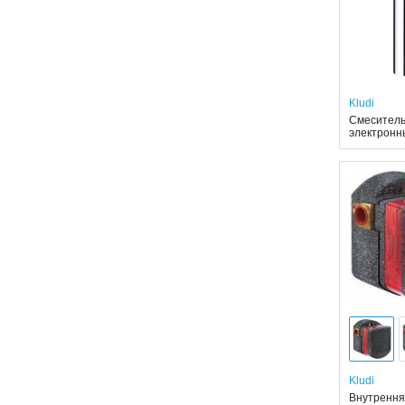
Kludi
Смеситель 
электронны
Kludi
Внутрення