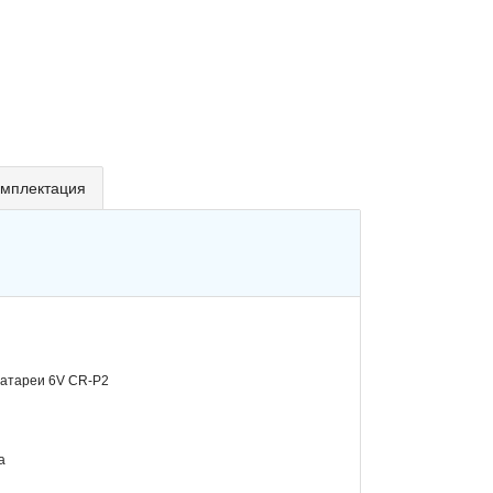
мплектация
 батареи 6V CR-P2
а