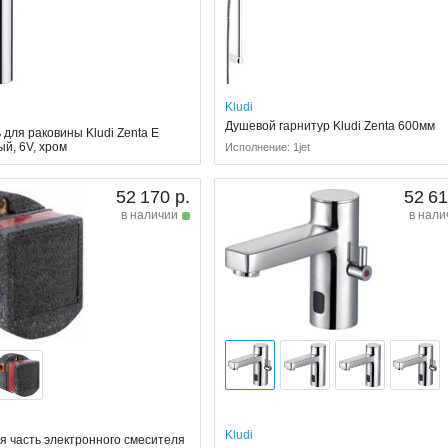
Kludi
Душевой гарнитур Kludi Zenta 600мм
для раковины Kludi Zenta E
й, 6V, хром
Исполнение: 1jet
52 170 р.
52 61
в наличии
в нали
Kludi
я часть электронного смесителя