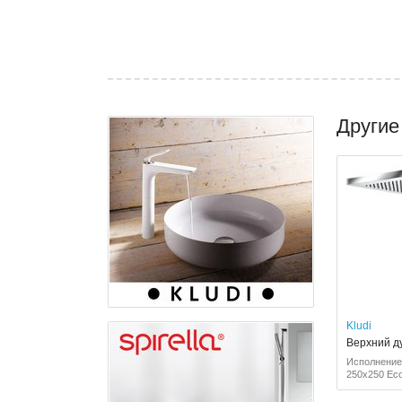
Другие
Kludi
Верхний ду
Исполнение:
250x250 Ec