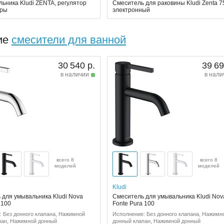
льника Kludi ZENTA, регулятор
Смеситель для раковины Kludi Zenta 7
уры
электронный
ие
смесители для ванной
30 540 р.
39 69
в наличии
в нали
всего 8
всего 8
моделей
моделей
Kludi
 для умывальника Kludi Nova
Смеситель для умывальника Kludi Nov
 100
Fonte Pura 100
: Без донного клапана, Нажимной
Исполнение: Без донного клапана, Нажимн
пан, Нажимной донный
донный клапан, Нажимной донный