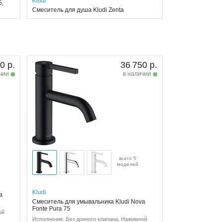
Kludi
5,
Смеситель для душа Kludi Zenta
0 р.
36 750 р.
чии
в наличии
всего 5
моделей
Kludi
a
Смеситель для умывальника Kludi Nova
Fonte Pura 75
ой
Исполнение: Без донного клапана, Нажимной