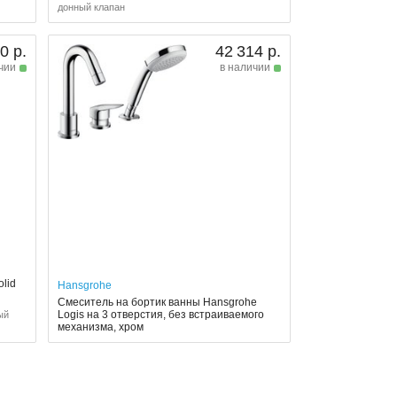
донный клапан
0 р.
42 314 р.
чии
в наличии
lid
Hansgrohe
Смеситель на бортик ванны Hansgrohe
Logis на 3 отверстия, без встраиваемого
ый
механизма, хром