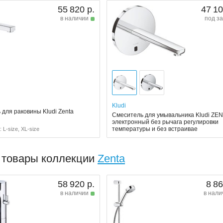
55 820 р.
47 10
в наличии
под за
Kludi
для раковины Kludi Zenta
Смеситель для умывальника Kludi ZE
электронный без рычага регулировки
температуры и без встраивае
 L-size, XL-size
 товары коллекции
Zenta
58 920 р.
8 86
в наличии
в нали