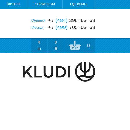
Возврат
О компании
Где купить
+7
(484)
396‒63‒69
Обнинск
+7
(499)
705‒03‒69
Москва
0
0
0