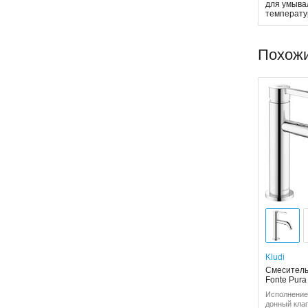
для умыва
температ
Похож
Kludi
Смеситель
Fonte Pura
Исполнение
донный кла