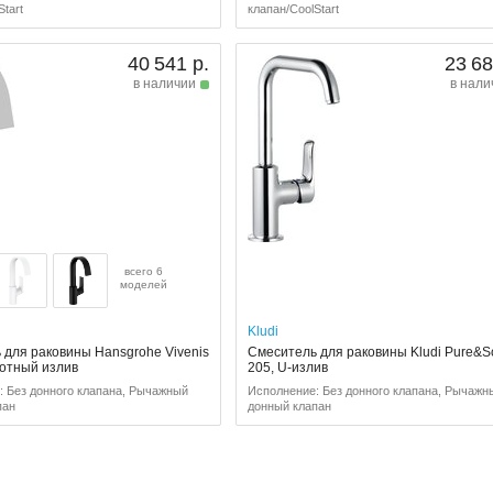
Start
клапан/CoolStart
40 541 р.
23 68
в наличии
в нали
всего 6
моделей
Kludi
 для раковины Hansgrohe Vivenis
Смеситель для раковины Kludi Pure&So
ротный излив
205, U-излив
: Без донного клапана, Рычажный
Исполнение: Без донного клапана, Рычажн
пан
донный клапан