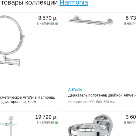
 товары коллекции
Harmonia
8 570 р.
6 73
в наличии
в нали
ArtWelle
Держатель полотенец двойной ArtWell
сметическое ArtWelle Harmonia,
, двустороннее, хром
Исполнение: 400, 500, 600 мм
19 729 р.
3 60
в наличии
в нали