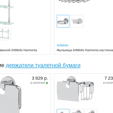
ArtWelle
ванной ArtWelle Harmonia
Мыльница ArtWelle Harmonia настенн
ие
держатели туалетной бумаги
3 929 р.
7 23
в наличии
в нали