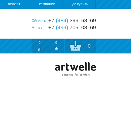
Возврат
О компании
Где купить
+7
(484)
396‒63‒69
Обнинск
+7
(499)
705‒03‒69
Москва
0
0
0