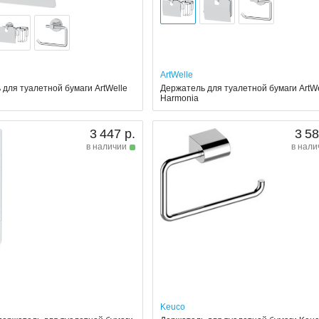
ArtWelle
для туалетной бумаги ArtWelle
Держатель для туалетной бумаги ArtWe
Harmonia
3 447 р.
3 58
в наличии
в нали
Keuco