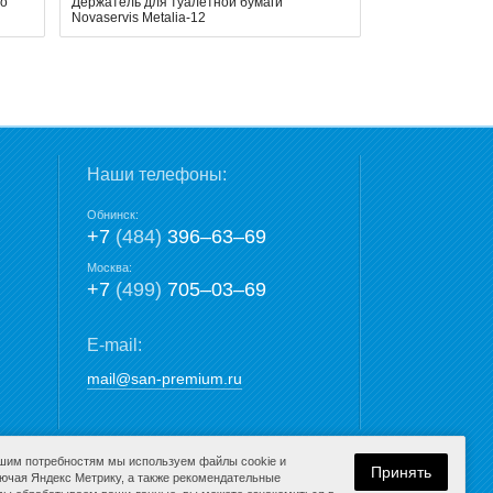
co
Держатель для туалетной бумаги
Novaservis Metalia-12
Наши телефоны:
Обнинск:
+7
(484)
396‒63‒69
Москва:
+7
(499)
705‒03‒69
E-mail:
mail@san-premium.ru
ашим потребностям мы используем файлы cookie и
Принять
лючая Яндекс Метрику, а также рекомендательные