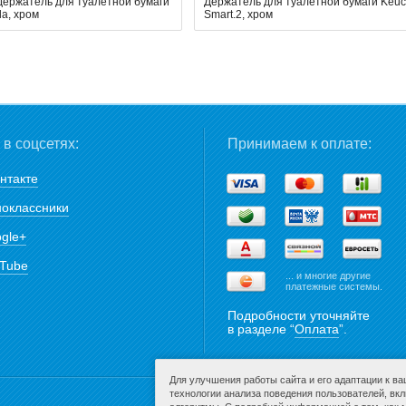
держатель для туалетной бумаги
Держатель для туалетной бумаги Keu
a, хром
Smart.2, хром
в соцсетях:
Принимаем к оплате:
нтакте
оклассники
gle+
Tube
... и многие другие
платежные системы.
Подробности уточняйте
в разделе “
Оплата
”.
Для улучшения работы сайта и его адаптации к в
технологии анализа поведения пользователей, вк