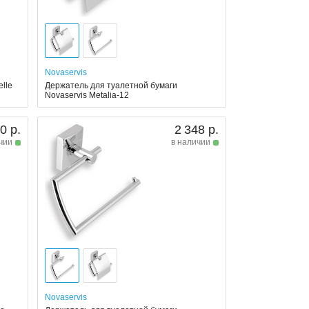
Novaservis
lle
Держатель для туалетной бумаги
Novaservis Metalia-12
0 р.
2 348 р.
чии
в наличии
Novaservis