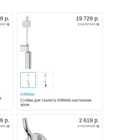
9 р.
19 729 р.
чии
в наличии
ArtWelle
e
Стойка для туалета ArtWelle настенная,
хром
9 р.
2 619 р.
чии
в наличии