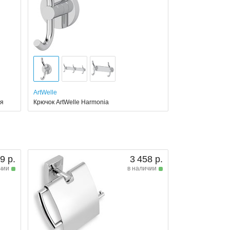
ArtWelle
ая
Крючок ArtWelle Harmonia
9 р.
3 458 р.
чии
в наличии