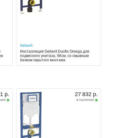
Geberit
я
Инсталляция Geberit Duofix Omega для
ым
подвесного унитаза, 98см, со смывным
бачком скрытого монтажа
1 р.
27 832 р.
чии
в наличии