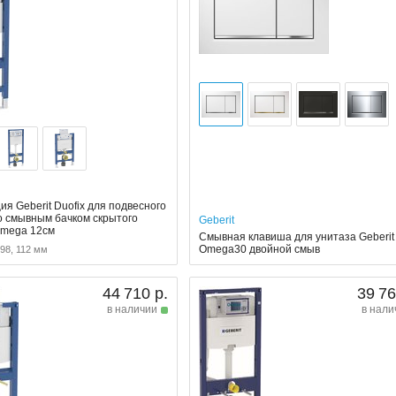
я Geberit Duofix для подвесного
со смывным бачком скрытого
Geberit
Omega 12см
Смывная клавиша для унитаза Geberit
Omega30 двойной смыв
 98, 112 мм
44 710 р.
39 76
в наличии
в нали