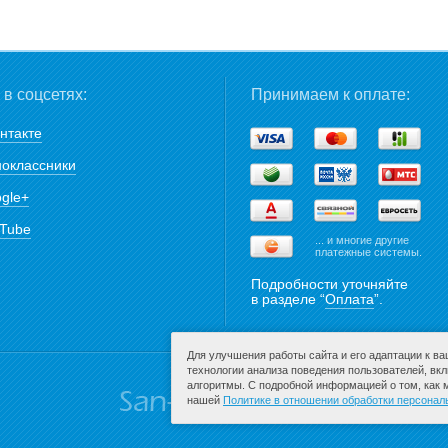
в соцсетях:
Принимаем к оплате:
нтакте
оклассники
gle+
Tube
... и многие другие
платежные системы.
Подробности уточняйте
в разделе “
Оплата
”.
Для улучшения работы сайта и его адаптации к в
технологии анализа поведения пользователей, вк
алгоритмы. С подробной информацией о том, как
нашей
Политике в отношении обработки персона