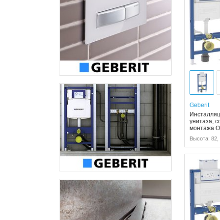
Geberit
Инсталляци
унитаза, 
монтажа 
Высота: 82,