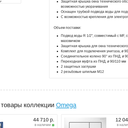
Защитная крышка окна технического обс
возможностью укорачивания
Оснащен трубкой подвода воды для подс
С возможностью крепления для электро
Объем поставки:
Подвод воды R 1/2", совместимый с MF,
маховичком
Защитная крышка для окна техническог
Комплект для подключения унитаза, ø 9
Соединительное колено 90° из ПНД, ø 9
Переходная муфта из ПНД, ø 90/110 мм
2 защитных заглушки
2 резьбовые шпильки M12
 товары коллекции
Omega
44 710 р.
12 04
в наличии
в нали