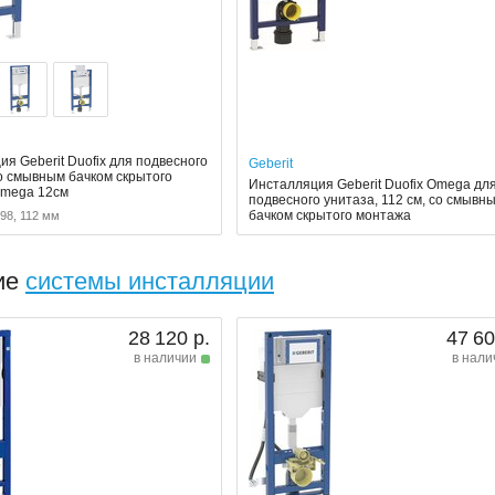
я Geberit Duofix для подвесного
Geberit
со смывным бачком скрытого
Инсталляция Geberit Duofix Omega дл
Omega 12см
подвесного унитаза, 112 см, со смывн
бачком скрытого монтажа
 98, 112 мм
ие
системы инсталляции
28 120 р.
47 60
в наличии
в нали