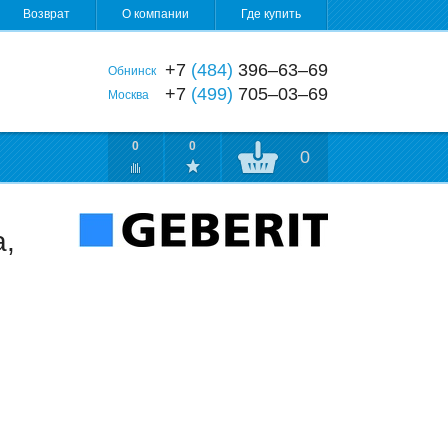
Возврат
О компании
Где купить
+7
(484)
396‒63‒69
Обнинск
+7
(499)
705‒03‒69
Москва
0
0
0
а,