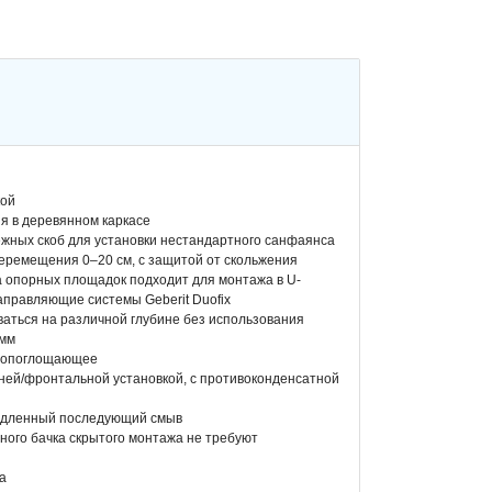
кой
ия в деревянном каркасе
ежных скоб для установки нестандартного санфаянса
еремещения 0–20 см, с защитой от скольжения
 опорных площадок подходит для монтажа в U-
аправляющие системы Geberit Duofix
аться на различной глубине без использования
 мм
умопоглощающее
ней/фронтальной установкой, с противоконденсатной
медленный последующий смыв
ого бачка скрытого монтажа не требуют
а