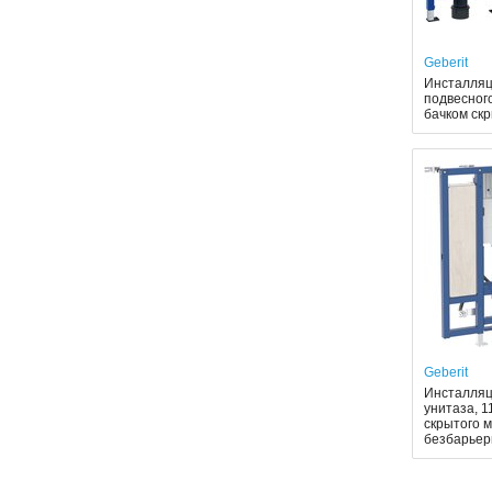
Geberit
Инсталляци
подвесног
бачком скр
Geberit
Инсталляци
унитаза, 1
скрытого м
безбарьер