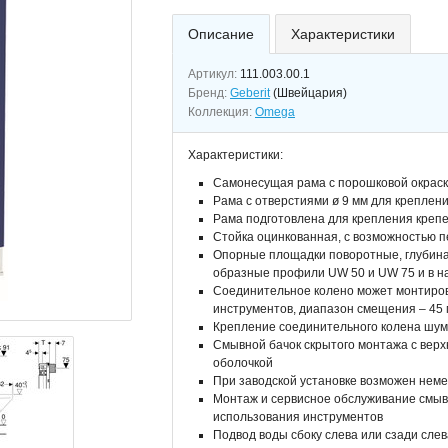
Описание
Характеристики
Артикул:
111.003.00.1
Бренд:
Geberit
(Швейцария)
Коллекция:
Omega
Характеристики:
Самонесущая рама с порошковой окрас
Рама с отверстиями ø 9 мм для креплен
Рама подготовлена для крепления креп
Стойка оцинкованная, с возможностью п
Опорные площадки поворотные, глубина
образные профили UW 50 и UW 75 и в н
Соединительное колено может монтиров
инструментов, диапазон смещения – 45
Крепление соединительного колена ш
Смывной бачок скрытого монтажа с верх
оболочкой
При заводской установке возможен не
Монтаж и сервисное обслуживание смывн
использования инструментов
Подвод воды сбоку слева или сзади слев