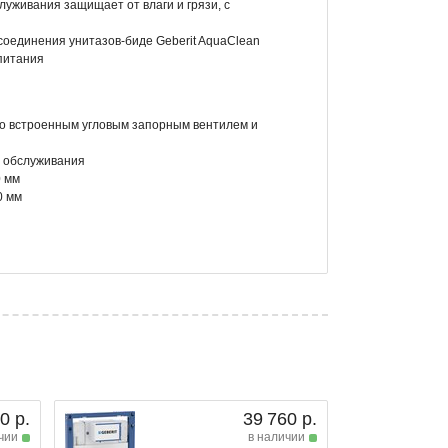
луживания защищает от влаги и грязи, с
оединения унитазов-биде Geberit AquaClean
питания
 со встроенным угловым запорным вентилем и
о обслуживания
0 мм
0 мм
0 р.
39 760 р.
чии
в наличии