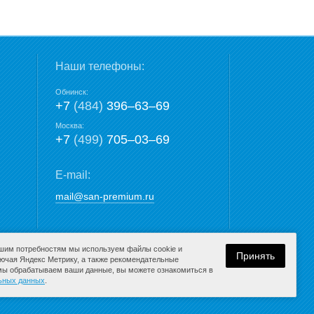
Наши телефоны:
Обнинск:
+7
(484)
396‒63‒69
Москва:
+7
(499)
705‒03‒69
E-mail:
mail@san-premium.ru
ашим потребностям мы используем файлы cookie и
Принять
лючая Яндекс Метрику, а также рекомендательные
 мы обрабатываем ваши данные, вы можете ознакомиться в
Разработка сайта:
льных данных
.
компания Media
K