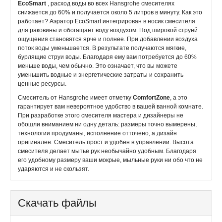
EcoSmart
, расход воды во всех Hansgrohe смесителях
снижается до 60% и получается около 5 литров в минуту. Как это
работает? Аэратор EcoSmart интегрирован в носик смесителя
для раковины и обогащает воду воздухом. Под широкой струей
ощущения становятся ярче и полнее. При добавлении воздуха
поток воды уменьшается. В результате получаются мягкие,
бурлящие струи воды. Благодаря ему вам потребуется до 60%
меньше воды, чем обычно. Это означает, что вы можете
уменьшить водные и энергетические затраты и сохранить
ценные ресурсы.
Смеситель от Hansgrohe имеет отметку
ComfortZone
, а это
гарантирует вам невероятное удобство в вашей ванной комнате.
При разработке этого смесителя мастера и дизайнеры не
обошли вниманием ни одну деталь: размеры точно вымерены,
технологии продуманы, исполнение отточено, а дизайн
оригинален. Смеситель прост и удобен в управлении. Высота
смесителя делает мытье рук необычайно удобным. Благодаря
его удобному размеру ваши мокрые, мыльные руки ни обо что не
ударяются и не скользят.
Скачать файлы