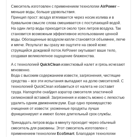
Смеситель изготовлен с применением технологии
AirPower
–
меньше воды, больше удовольствия.
Принцип прост: воздух втягивается через носик излива и в
буквальном смысле слова смешивается с поступающей водой.
На один литр воды приходится около трех литров воздуха. Так
становится возможным эффективное использование ценной
воды. Обогащенные воздухом капли становятся объемнее, легче
и мягче. Результат вы сразу же ощутите на своей коже:
струящийся дождевой поток AirPower окутывает ваше тело,
создавая великолепное ощущение блаженства.
А с технологией
QuickClean
известковый налет и грязь исчезают
мгновенно.
Вода с высоким содержанием извести, загрязнения, чистящие
средства – все эти испытания выпадают на долю смесителей. С
технологией QuickClean избавиться от налета не составит
труда. Hansgrohe снабдил аэратор смесителя эластичной
силиконовой вставкой. Загрязнения и известь можно с легкостью
удалить одним движением руки. Еще одно преимущество
очищения от извести: ухоженные продукты лучше
функционируют и имеют более длительный срок службы.
Тринадцать литров воды в минуту проходит через обычный
смеситель для раковины. Этот смеситель изготовлен с
применением технологии
EcoSmart
. Благодаря технологии