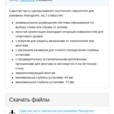
Бренд:
Hansgrohe
(Германия)
Скрытая часть однорычажного настенного смесителя для
раковины Hansgrohe, на 2 отверстия
универсальное размещение системы смешивания по
выбору слева или справа от излива
простая ориентация благодаря опорным поверхностям для
спиртового уровня
с кожухом для защиты механизма от загрязнения при
монтаже
с указанием размеров для точного определения глубины
установки
с предварительно установленными крепежными
проушинами для монтажа в гипсокартон и на бетонную
стену
звукоизолирующий монтаж
минимальная глубина установки: 44 мм
максимальная глубина установки: 72 мм
Скачать файлы
Скрытая часть смесителя для раковины Hansgrohe