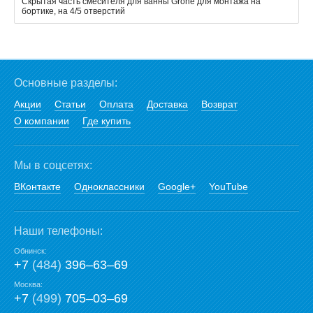
Скрытая часть смесителя для ванны Grohe для монтажа на
бортике, на 4/5 отверстий
Основные разделы:
Акции
Статьи
Оплата
Доставка
Возврат
О компании
Где купить
Мы в соцсетях:
ВКонтакте
Одноклассники
Google+
YouTube
Наши телефоны:
Обнинск:
+7
(484)
396‒63‒69
Москва:
+7
(499)
705‒03‒69