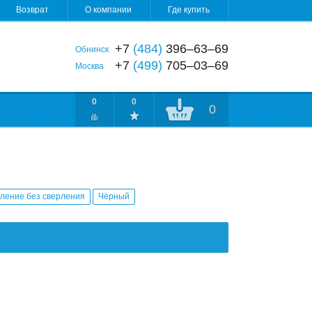
Возврат
О компании
Где купить
+7
(484)
396‒63‒69
Обнинск
+7
(499)
705‒03‒69
Москва
0
0
0
ление без сверления
Чёрный