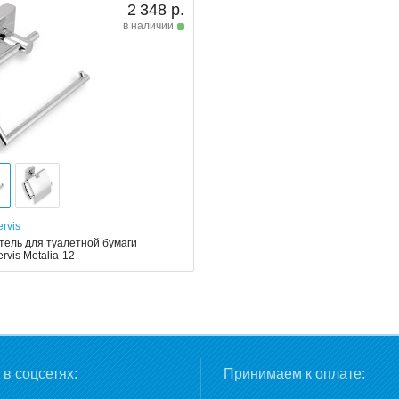
2 348 р.
в наличии
rvis
тель для туалетной бумаги
rvis Metalia-12
в соцсетях:
Принимаем к оплате: