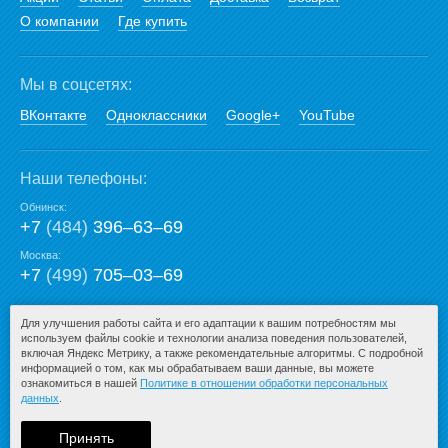
О компании
Где купить
Мы в соцсетях:
ВКонтакте
Одноклассники
Google+
YouTube
Наши телефоны:
Обнинск:
+7
(484)
396‒63‒69
Москва:
+7
(499)
705‒03‒69
E-mail:
Для улучшения работы сайта и его адаптации к вашим потребностям мы
используем файлы cookie и технологии анализа поведения пользователей,
mail@san-premium.ru
включая Яндекс Метрику, а также рекомендательные алгоритмы. С подробной
информацией о том, как мы обрабатываем ваши данные, вы можете
ознакомиться в нашей
Политике в отношении обработки персональных
данных
.
© 2009-2026 – San-Premium.ru.
При любом копировании информации
Принять