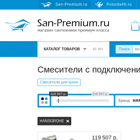
San-Premium.ru
Posuda40.ru
КАТАЛОГ ТОВАРОВ
Поиск
62 301
Смесители с подключен
Смесители для кухни
119 507 р.
119 507 р.
Бренд
HA
HANSGROHE
119 507 р.