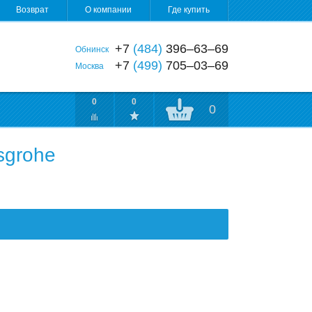
Возврат
О компании
Где купить
+7
(484)
396‒63‒69
Обнинск
+7
(499)
705‒03‒69
Москва
0
0
0
sgrohe