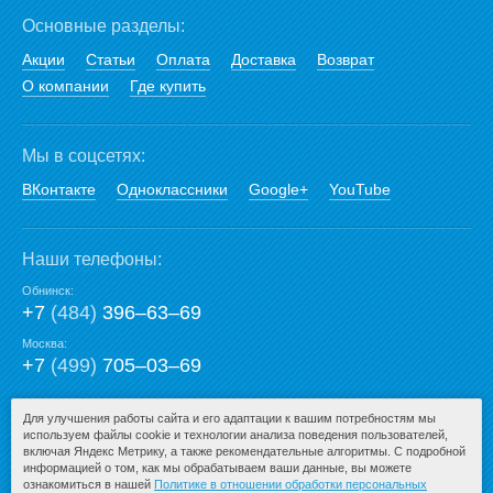
Основные разделы:
Акции
Статьи
Оплата
Доставка
Возврат
О компании
Где купить
Мы в соцсетях:
ВКонтакте
Одноклассники
Google+
YouTube
Наши телефоны:
Обнинск:
+7
(484)
396‒63‒69
Москва:
+7
(499)
705‒03‒69
E-mail:
Для улучшения работы сайта и его адаптации к вашим потребностям мы
используем файлы cookie и технологии анализа поведения пользователей,
mail@san-premium.ru
включая Яндекс Метрику, а также рекомендательные алгоритмы. С подробной
информацией о том, как мы обрабатываем ваши данные, вы можете
ознакомиться в нашей
Политике в отношении обработки персональных