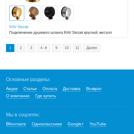
RAV Slezak
Подключение душевого шланга RAV Slezak круглый, металл
1
2
3
4 - 8
9
10
11
Далее
Основные разделы:
Акции
Статьи
Оплата
Доставка
Возврат
О компании
Где купить
Мы в соцсетях:
ВКонтакте
Одноклассники
Google+
YouTube