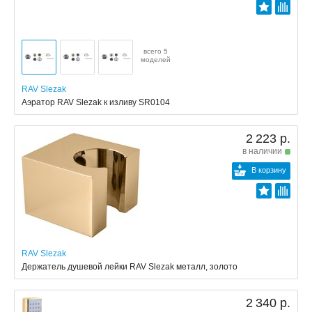
всего 5
моделей
RAV Slezak
Аэратор RAV Slezak к изливу SR0104
2 223 р.
в наличии
В корзину
RAV Slezak
Держатель душевой лейки RAV Slezak металл, золото
2 340 р.