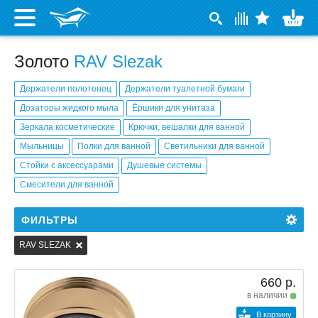
Золото
RAV Slezak
Держатели полотенец
Держатели туалетной бумаги
Дозаторы жидкого мыла
Ёршики для унитаза
Зеркала косметические
Крючки, вешалки для ванной
Мыльницы
Полки для ванной
Светильники для ванной
Стойки с аксессуарами
Душевые системы
Смесители для ванной
ФИЛЬТРЫ
RAV SLEZAK
660 р.
в наличии
В корзину