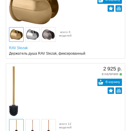
всего 6
моделей
RAV Slezak
Держатель душа RAV Slezak, фиксированный
2 925 р.
в наличии
В корзину
всего 12
моделей