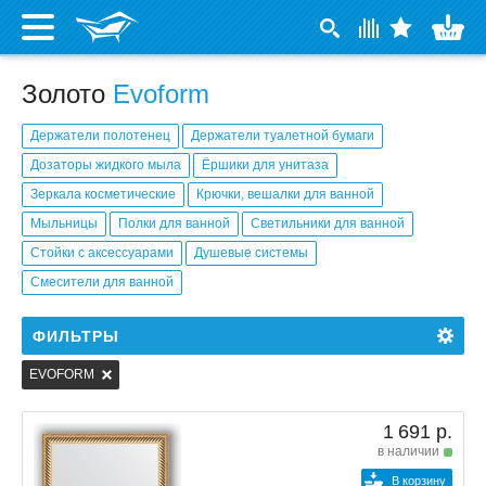
Золото
Evoform
Держатели полотенец
Держатели туалетной бумаги
Дозаторы жидкого мыла
Ёршики для унитаза
Зеркала косметические
Крючки, вешалки для ванной
Мыльницы
Полки для ванной
Светильники для ванной
Стойки с аксессуарами
Душевые системы
Смесители для ванной
ФИЛЬТРЫ
EVOFORM
1 691 р.
в наличии
В корзину