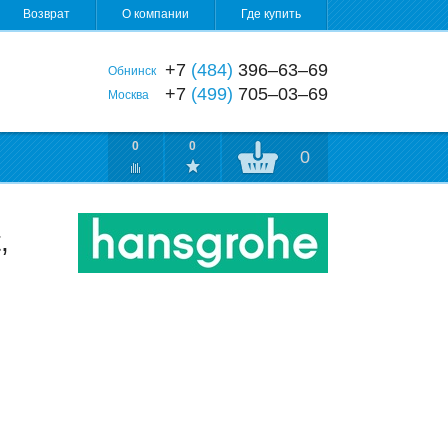
Возврат
О компании
Где купить
+7
(484)
396‒63‒69
Обнинск
+7
(499)
705‒03‒69
Москва
0
0
0
,