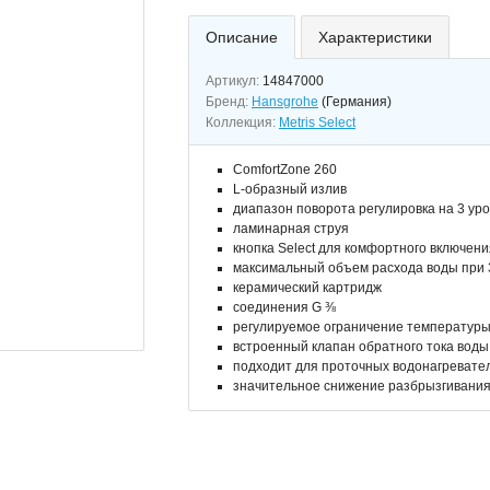
Описание
Характеристики
Артикул:
14847000
Бренд:
Hansgrohe
(Германия)
Коллекция:
Metris Select
ComfortZone 260
L-образный излив
диапазон поворота регулировка на 3 уров
ламинарная струя
кнопка Select для комфортного включен
максимальный объем расхода воды при 3
керамический картридж
соединения G ⅜
регулируемое ограничение температур
встроенный клапан обратного тока воды
подходит для проточных водонагревате
значительное снижение разбрызгивания