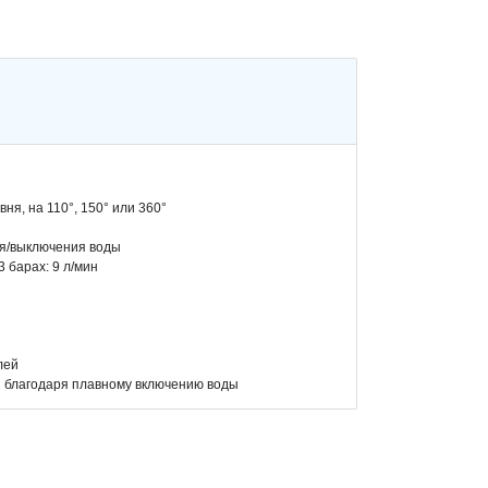
ня, на 110°, 150° или 360°
ия/выключения воды
 барах: 9 л/мин
ы
лей
 благодаря плавному включению воды