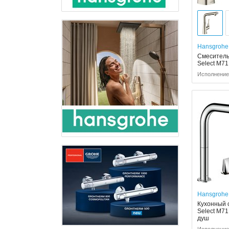
Hansgrohe
Смеситель 
Select M71 
Исполнение:
Hansgrohe
Кухонный 
Select M71
душ