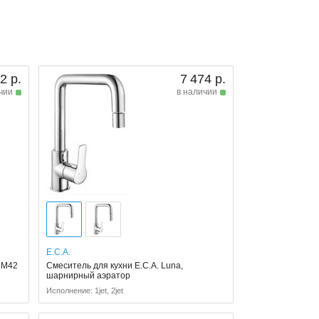
2 р.
7 474 р.
чии
в наличии
E.C.A.
 M42
Смеситель для кухни E.C.A. Luna,
шарнирный аэратор
Исполнение: 1jet, 2jet