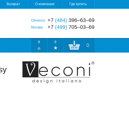
Возврат
О компании
Где купить
+7
(484)
396‒63‒69
Обнинск
+7
(499)
705‒03‒69
Москва
0
0
0
sy