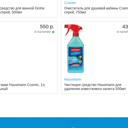
Cramer
средство для ванной Grohe
Очиститель для душевой кабины Crame
 спрей, 500мл
спрей, 750мл
550 р.
43
в наличии
в нали
Hausmann
тирки Hausmann Cosmic, 1л,
Чистящее средство Hausmann для
ьный
удаления известкового налета 500мл