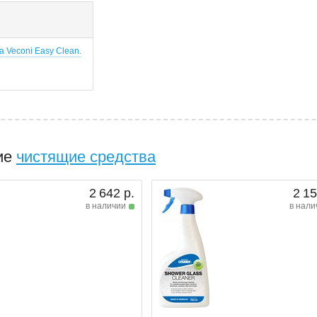
 Veconi Easy Clean.
ие
чистящие средства
2 642 р.
2 15
в наличии
в нали