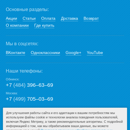
Основные разделы:
Акции
Статьи
Оплата
Доставка
Возврат
О компании
Где купить
Мы в соцсетях:
ВКонтакте
Одноклассники
Google+
YouTube
Наши телефоны:
Обнинск:
+7
(484)
396‒63‒69
Москва:
+7
(499)
705‒03‒69
E-mail:
Для улучшения работы сайта и его адаптации к вашим потребностям мы
используем файлы cookie и технологии анализа поведения пользователей,
mail@san-premium.ru
включая Яндекс Метрику, а также рекомендательные алгоритмы. С подробной
информацией о том, как мы обрабатываем ваши данные, вы можете