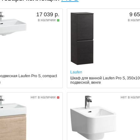
17 039 р.
9 65
в наличии
в нали
Laufen
одвесная Laufen Pro S, compact
Шкаф для ванной Laufen Pro S, 350x10
подвесной, венге
0
нет в наличии
нет в нали