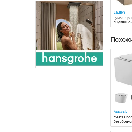
Laufen
Тумба с ра
выдвижной
Похож
Aquatek
Унитаз под
безободков