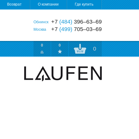
Возврат
О компании
Где купить
+7
(484)
396‒63‒69
Обнинск
+7
(499)
705‒03‒69
Москва
0
0
0