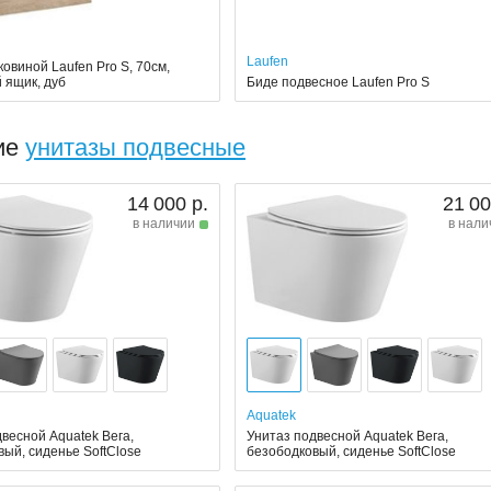
Laufen
ковиной Laufen Pro S, 70см,
 ящик, дуб
Биде подвесное Laufen Pro S
ие
унитазы подвесные
14 000 р.
21 00
в наличии
в нали
Aquatek
весной Aquatek Вега,
Унитаз подвесной Aquatek Вега,
ый, сиденье SoftClose
безободковый, сиденье SoftClose