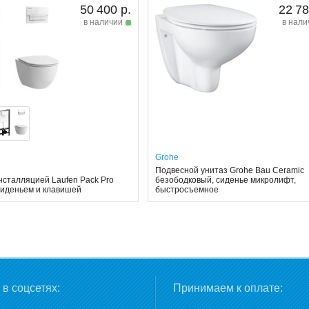
50 400 р.
22 78
в наличии
в нали
Grohe
Подвесной унитаз Grohe Bau Ceramic
нсталляцией Laufen Pack Pro
безободковый, сиденье микролифт,
 сиденьем и клавишей
быстросъемное
в соцсетях:
Принимаем к оплате: