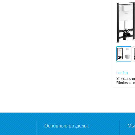
Laufen
Унитаз с и
Rimless с
Основные разделы:
Мы 