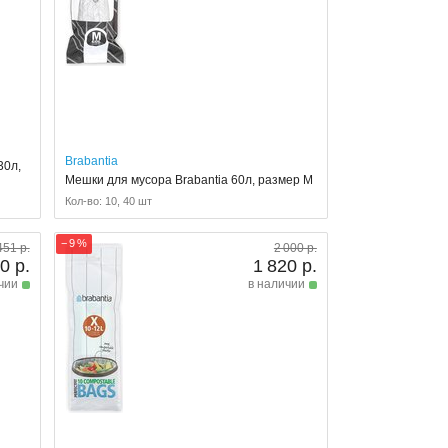
Brabantia
30л,
Мешки для мусора Brabantia 60л, размер M
Кол-во: 10, 40 шт
− 9 %
451 р.
2 000 р.
0 р.
1 820 р.
чии
в наличии