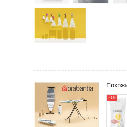
Похож
− 9 %