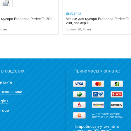
Brabantia
мусора Brabantia PerfectFit 30л,
Мешки для мусора Brabantia PerfectFit 
20л, размер D
40 шт
Кол-во: 20, 40 шт
в соцсетях:
Принимаем к оплате:
нтакте
оклассники
gle+
Tube
... и многие другие
платежные системы.
Подробности уточняйте
в разделе “
Оплата
”.