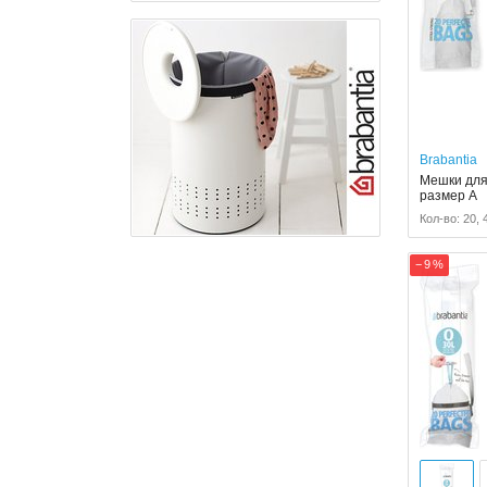
Brabantia
Мешки для 
размер A
Кол-во: 20, 
− 9 %