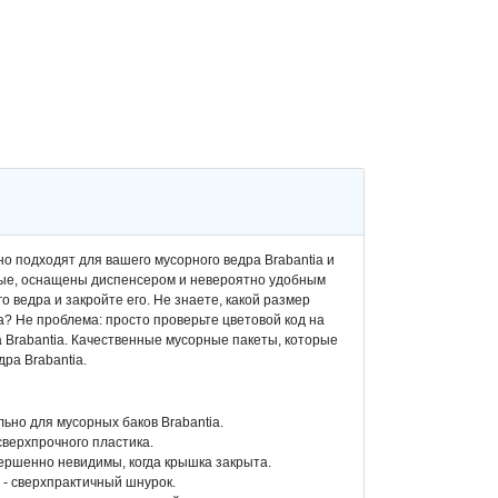
но подходят для вашего мусорного ведра Brabantia и
ные, оснащены диспенсером и невероятно удобным
о ведра и закройте его. Не знаете, какой размер
а? Не проблема: просто проверьте цветовой код на
 Brabantia. Качественные мусорные пакеты, которые
ра Brabantia.
ьно для мусорных баков Brabantia.
сверхпрочного пластика.
ершенно невидимы, когда крышка закрыта.
 - сверхпрактичный шнурок.