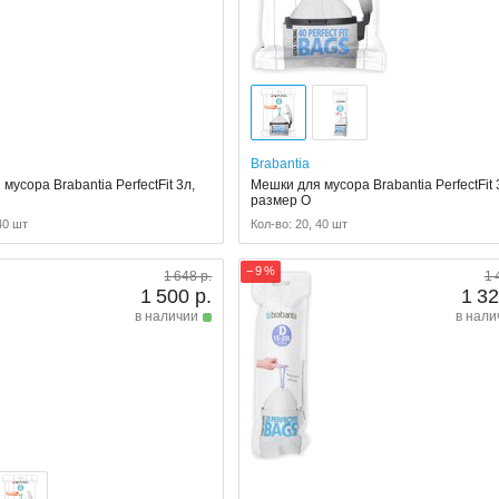
Brabantia
мусора Brabantia PerfectFit 3л,
Мешки для мусора Brabantia PerfectFit 
размер O
40 шт
Кол-во: 20, 40 шт
− 9 %
1 648 р.
1 
1 500 р.
1 32
в наличии
в нали