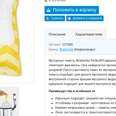
в наличии
Положить в корзину
Сравнить
Добавить в избранное
Описание
Характеристики
Артикул:
137600
Бренд:
Brabantia
(Нидерланды)
Мусорные пакеты Brabantia PerfectFit идеаль
облегчают вам жизнь. Они невероятно проч
шнурком! Просто вытяните пакет из мусорног
пакета подойдёт для вашего мусорного ведр
внутренней стороне крышки мусорного ведра
идеально подходят для вашего мусорного вед
Преимущества и особенности
Идеально подходит: разработан специал
Устойчивы к разрывам - изготовлены из 
Никаких некрасивых краев — пакеты сов
Легко застегивается и транспортируется