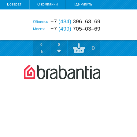
Возврат
О компании
Где купить
+7
(484)
396‒63‒69
Обнинск
+7
(499)
705‒03‒69
Москва
0
0
0