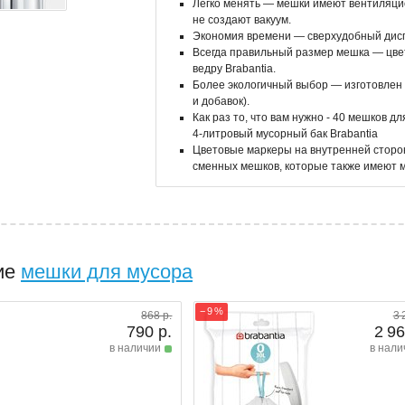
Легко менять — мешки имеют вентиляцио
не создают вакуум.
Экономия времени — сверхудобный дис
Всегда правильный размер мешка — цве
ведру Brabantia.
Более экологичный выбор — изготовлен 
и добавок).
Как раз то, что вам нужно - 40 мешков д
4-литровый мусорный бак Brabantia
Цветовые маркеры на внутренней сторо
сменных мешков, которые также имеют м
ие
мешки для мусора
− 9 %
868 р.
3 
790 р.
2 96
в наличии
в нали