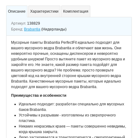
Описание
Характеристики
Комплектация
Артикул:
138829
Бренд:
Brabantia
(Нидерланды)
Мусорные пакеты Brabantia PerfectFit идеально подходят для
вашего мусорного ведра Brabantia и облегчают вам жизнь. Они
невероятно прочные, оснащены диспенсером и невероятно
удобным шнурком! Просто вытяните пакет из мусорного ведра и
закройте его. Не знаете, какой размер пакета подойдёт для
вашего мусорного ведра? Не проблема: просто проверьте
цветовой код на внутренней стороне крышки мусорного ведра
Brabantia. Качественные мусорные пакеты, которые идеально
подходят для вашего мусорного ведра Brabantia.
Преимущества и особенности
Идеально подходит: разработан специально для мусорных
баков Brabantia.
Устойчивы к разрывам - изготовлены из сверхпрочного
пластика.
Никаких некрасивых краев — пакеты совершенно невидимы,
когда крышка закрыта.
Легко застегивается и транспортируется - сверхпрактичный