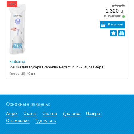
− 9 %
1 451 р.
1 320 р.
в наличии
В корзину
Brabantia
Мешки для мусора Brabantia PerfectFit 15-20л, размер D
Кол-во: 20, 40 шт
Основные разделы:
Акции
Статьи
Оплата
Доставка
Возврат
О компании
Где купить