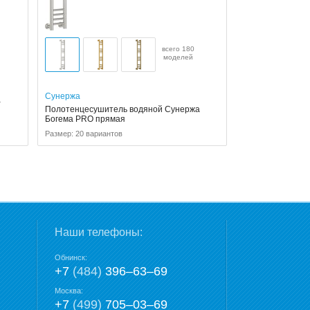
всего 180
моделей
Сунержа
а
Полотенцесушитель водяной Сунержа
Богема PRO прямая
Размер: 20 вариантов
Наши телефоны:
Обнинск:
+7
(484)
396‒63‒69
Москва:
+7
(499)
705‒03‒69