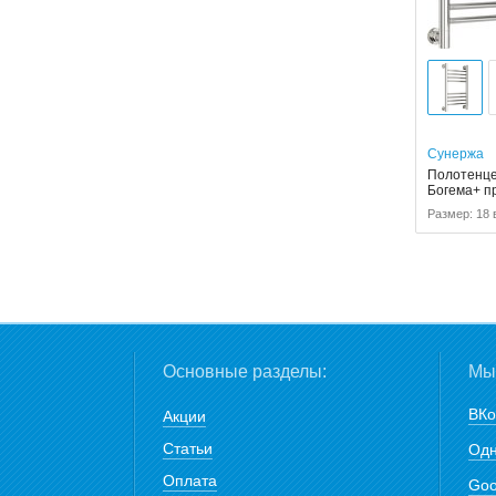
Сунержа
Полотенце
Богема+ п
Размер: 18 
Основные разделы:
Мы 
ВКо
Акции
Статьи
Одн
Оплата
Goo