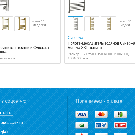
всего 146
всего 21
моделей
модель
Сунержа
Полотенцесушитель водяной Сунерж
сушитель водяной Сунержа
Богема XXL прямая
рямая
Размер: 1500x500, 1500x600, 1900x500,
вариантов
1900x600 мм
в соцсетях:
Принимаем к оплате:
нтакте
оклассники
gle+