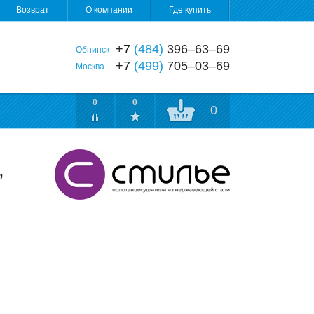
Возврат
О компании
Где купить
+7
(484)
396‒63‒69
Обнинск
+7
(499)
705‒03‒69
Москва
0
0
0
,