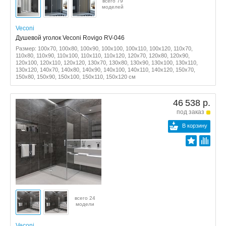
всего 79
моделей
Veconi
Душевой уголок Veconi Rovigo RV-046
Размер: 100x70, 100x80, 100x90, 100x100, 100x110, 100x120, 110x70,
110x80, 110x90, 110x100, 110x110, 110x120, 120x70, 120x80, 120x90,
120x100, 120x110, 120x120, 130x70, 130x80, 130x90, 130x100, 130x110,
130x120, 140x70, 140x80, 140x90, 140x100, 140x110, 140x120, 150x70,
150x80, 150x90, 150x100, 150x110, 150x120 см
46 538 р.
под заказ
В корзину
всего 24
модели
Veconi