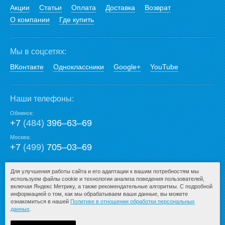
Акции
Статьи
Оплата
Доставка
Возврат
О компании
Где купить
Мы в соцсетях:
ВКонтакте
Одноклассники
Google+
YouTube
Наши телефоны:
Обнинск:
+7
(484)
396‒63‒69
Москва:
+7
(499)
705‒03‒69
E-mail:
Для улучшения работы сайта и его адаптации к вашим потребностям мы
используем файлы cookie и технологии анализа поведения пользователей,
mail@san-premium.ru
включая Яндекс Метрику, а также рекомендательные алгоритмы. С подробной
информацией о том, как мы обрабатываем ваши данные, вы можете
ознакомиться в нашей
Политике в отношении обработки персональных
данных
.
© 2009-2026 – San-Premium.ru.